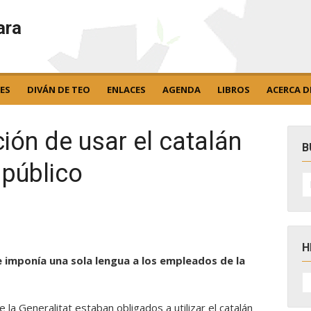
ara
ES
DIVÁN DE TEO
ENLACES
AGENDA
LIBROS
ACERCA D
ción de usar el catalán
B
 público
B
po
H
e imponía una sola lengua a los empleados de la
H
D
N
la Generalitat estaban obligados a utilizar el catalán