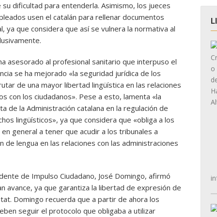
su dificultad para entenderla. Asimismo, los jueces
mpleados usen el catalán para rellenar documentos
L
l, ya que considera que así se vulnera la normativa al
clusivamente.
a asesorado al profesional sanitario que interpuso el
ncia se ha mejorado «la seguridad jurídica de los
tar de una mayor libertad lingüística en las relaciones
os con los ciudadanos». Pese a esto, lamenta «la
sta de la Administración catalana en la regulación de
hos lingüísticos», ya que considera que «obliga a los
en general a tener que acudir a los tribunales a
ión de lengua en las relaciones con las administraciones
esidente de Impulso Ciudadano, José Domingo, afirmó
in
an avance, ya que garantiza la libertad de expresión de
tat. Domingo recuerda que a partir de ahora los
eben seguir el protocolo que obligaba a utilizar