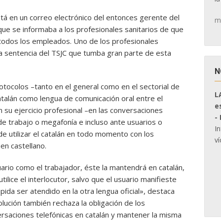
tá en un correo electrónico del entonces gerente del
m
 que se informaba a los profesionales sanitarios de que
a todos los empleados. Uno de los profesionales
la sentencia del TSJC que tumba gran parte de esta
N
tocolos –tanto en el general como en el sectorial de
L
catalán como lengua de comunicación oral entre el
e
en su ejercicio profesional –en las conversaciones
-
de trabajo o megafonía e incluso ante usuarios o
I
e utilizar el catalán en todo momento con los
ví
en castellano.
usuario como el trabajador, éste la mantendrá en catalán,
lice el interlocutor, salvo que el usuario manifieste
 pida ser atendido en la otra lengua oficial», destaca
lución también rechaza la obligación de los
ersaciones telefónicas en catalán y mantener la misma