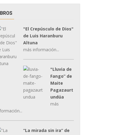
IBROS
"El Crepúsculo de Dios"
de Luis Haranburu
Altuna
más información...
"Lluvia de
Fango” de
Maite
Pagazaurt
undúa
más
formación...
“La mirada sin ira” de