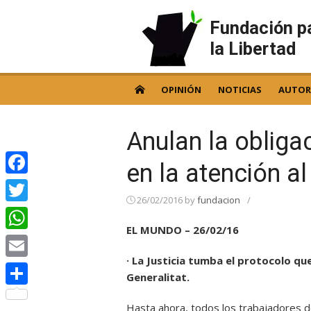
Skip
to
Fundación p
content
la Libertad
OPINIÓN
NOTICIAS
AUTOR
Anulan la obliga
en la atención al
Facebook
26/02/2016
by
fundacion
/
Twitter
EL MUNDO – 26/02/16
WhatsApp
· La Justicia tumba el protocolo qu
Email
Generalitat.
Compartir
Hasta ahora, todos los trabajadores de 