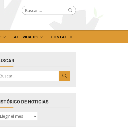
Buscar
Buscar
por:
E
ACTIVIDADES
CONTACTO
USCAR
uscar
Buscar
r:
ISTÓRICO DE NOTICIAS
ISTÓRICO
E
OTICIAS