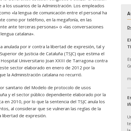
se a los usuarios de la Administración. Los empleados
como «la lengua de comunicación entre el personal ha
A
nte como por teléfono, en la megafonía, en las
ente ante terceras personas» o «las conversaciones
D
 lengua catalana».
E
 anulada por ir contra la libertad de expresión, tal y
T
Superior de Justicia de Cataluña (TSJC) que estima el
E
 Hospital Universitario Joan XXIII de Tarragona contra
Gr
a este sector elaborado en enero de 2012 por la
que la Administración catalana no recurrió.
m
tor sanitario del Modelo de protocolo de usos
aluña y el sector público dependiente elaborado por la
E
ca en 2010, por lo que la sentencia del TSJC anula los
I
s, al considerar que se vulneran las reglas de la
la libertad de expresión.
U
t
la