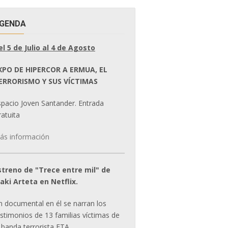
GENDA
el 5 de Julio al 4 de Agosto
XPO DE HIPERCOR A ERMUA, EL
ERRORISMO Y SUS VÍCTIMAS
spacio Joven Santander. Entrada
atuita
ás información
streno de "Trece entre mil" de
ñaki Arteta en Netflix.
n documental en él se narran los
estimonios de 13 familias víctimas de
 banda terrorista ETA.