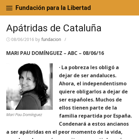
Skip
to
Fundación para la Libertad
content
Apátridas de Cataluña
08/06/2016
by
fundacion
/
MARI PAU DOMÍNGUEZ – ABC – 08/06/16
· La pobreza les obligó a
dejar de ser andaluces.
Ahora, el independentismo
quiere obligarlos a dejar de
ser españoles. Muchos de
ellos tienen parte de la
Mari Pau Domínguez
familia repartida por España.
Condenará a estos ancianos
a ser apátridas en el peor momento de la vida,