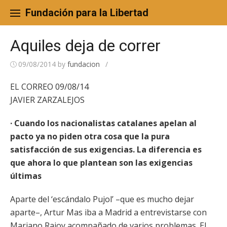
Skip
to
Fundación para la Libertad
content
Aquiles deja de correr
09/08/2014
by
fundacion
/
EL CORREO 09/08/14
JAVIER ZARZALEJOS
· Cuando los nacionalistas catalanes apelan al
pacto ya no piden otra cosa que la pura
satisfacción de sus exigencias. La diferencia es
que ahora lo que plantean son las exigencias
últimas
Aparte del ‘escándalo Pujol’ –que es mucho dejar
aparte–, Artur Mas iba a Madrid a entrevistarse con
Mariano Rajoy acompañado de varios problemas. El