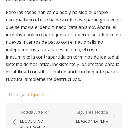
Pero las cosas han cambiado y ha sido el propio
nacionalismo el que ha destruido ese paradigma en el
que se movía el denominado ‘catalanismo’. Ahora, el
incentivo político para que un Gobierno se adentre en
nuevos intentos de pacto con el nacionalismo
independentista catalán es mínimo; el coste,
inasumible; la contrapartida en términos de lealtad al
sistema democrático, inexistente y los efectos para la
estabilidad constitucional de abrir un boquete para su
ruptura, simplemente destructivos.
Categoría:
Opinión
Navegación
Noticia Anterior
Siguiente Noticia
de
EL GOBIERNO
EL ASCO Y LA PENA
entradas
APLICARÁ «LEY Y