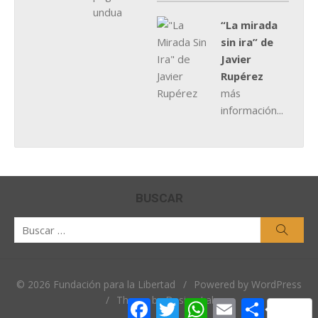
“La mirada
sin ira” de
Javier
Rupérez
más
información...
BUSCAR
Buscar
Busca
por:
© 2026 Fundación para la Libertad
/
Powered by WordPress
/
Theme by Design Lab
Facebook
Twitter
WhatsApp
Email
Comparti