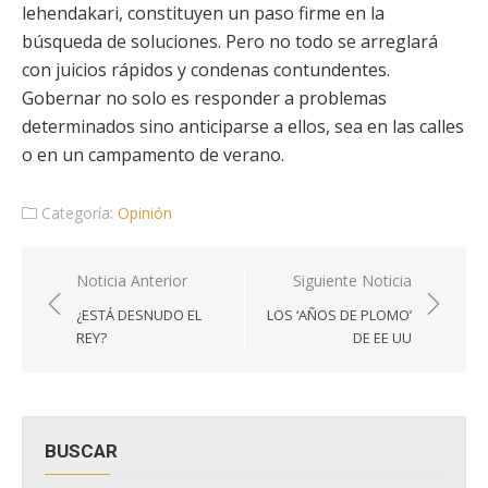
lehendakari, constituyen un paso firme en la
búsqueda de soluciones. Pero no todo se arreglará
con juicios rápidos y condenas contundentes.
Gobernar no solo es responder a problemas
determinados sino anticiparse a ellos, sea en las calles
o en un campamento de verano.
Categoría:
Opinión
Navegación
Noticia Anterior
Siguiente Noticia
de
¿ESTÁ DESNUDO EL
LOS ‘AÑOS DE PLOMO’
entradas
REY?
DE EE UU
BUSCAR