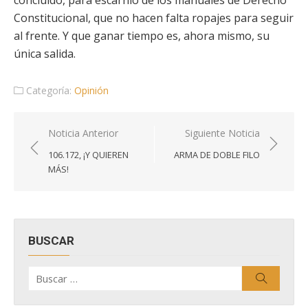
concluido, para escarnio de los manuales de Derecho
Constitucional, que no hacen falta ropajes para seguir
al frente. Y que ganar tiempo es, ahora mismo, su
única salida.
Categoría:
Opinión
Navegación
Noticia Anterior
Siguiente Noticia
de
106.172, ¡Y QUIEREN
ARMA DE DOBLE FILO
entradas
MÁS!
BUSCAR
Buscar
Buscar
por: