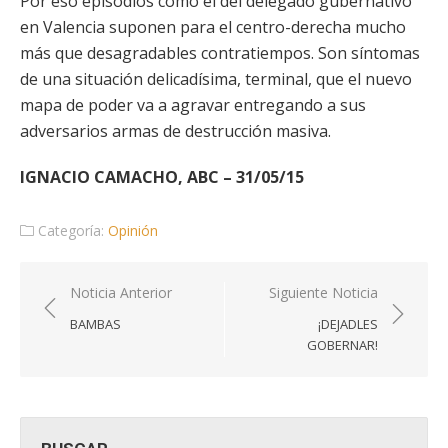
Por eso episodios como el del delegado gubernativo
en Valencia suponen para el centro-derecha mucho
más que desagradables contratiempos. Son síntomas
de una situación delicadísima, terminal, que el nuevo
mapa de poder va a agravar entregando a sus
adversarios armas de destrucción masiva.
IGNACIO CAMACHO, ABC – 31/05/15
Categoría:
Opinión
Navegación
Noticia Anterior
Siguiente Noticia
de
BAMBAS
¡DEJADLES
entradas
GOBERNAR!