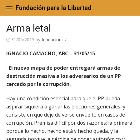
Skip
to
Fundación para la Libertad
content
Arma letal
31/05/2015
by
fundacion
/
IGNACIO CAMACHO, ABC – 31/05/15
· El nuevo mapa de poder entregará armas de
destrucción masiva a los adversarios de un PP
cercado por la corrupción.
Hay una condición esencial para que el PP pueda
aspirar siquiera a ganar las elecciones generales, y
consiste en que deje de verse envuelto en casos de
corrupción. Premisa difícil por dos razones: la primera
porque lo hecho, hecho está y hecho queda, y la
segunda porque la pérdida de poder autonómico y