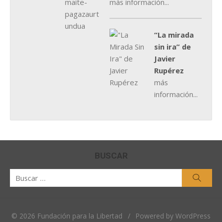
más información...
“La mirada
sin ira” de
Javier
Rupérez
más
información...
BUSCAR
Buscar
Busca
por:
© 2026 Fundación para la Libertad
/
Powered by WordPress