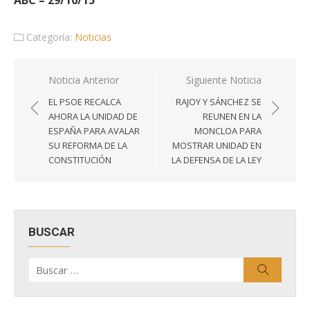
ABC – 29/10/15
Categoría:
Noticias
Navegación
Noticia Anterior
Siguiente Noticia
de
EL PSOE RECALCA
RAJOY Y SÁNCHEZ SE
entradas
AHORA LA UNIDAD DE
REUNEN EN LA
ESPAÑA PARA AVALAR
MONCLOA PARA
SU REFORMA DE LA
MOSTRAR UNIDAD EN
CONSTITUCIÓN
LA DEFENSA DE LA LEY
BUSCAR
Buscar
Buscar
por: