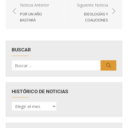
Navegación
Noticia Anterior
Siguiente Noticia
de
POR UN AÑO
IDEOLOGÍAS Y
entradas
BASTARÁ
COALICIONES
BUSCAR
Buscar
Buscar
por:
HISTÓRICO DE NOTICIAS
HISTÓRICO
DE
NOTICIAS