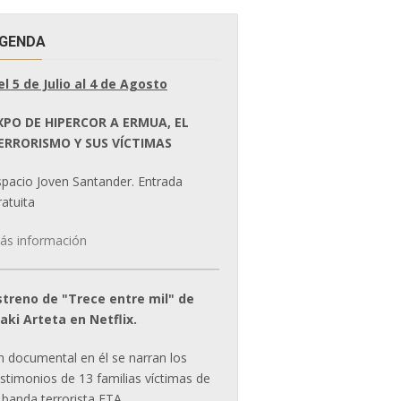
GENDA
el 5 de Julio al 4 de Agosto
XPO DE HIPERCOR A ERMUA, EL
ERRORISMO Y SUS VÍCTIMAS
spacio Joven Santander. Entrada
atuita
ás información
streno de "Trece entre mil" de
ñaki Arteta en Netflix.
n documental en él se narran los
estimonios de 13 familias víctimas de
 banda terrorista ETA.