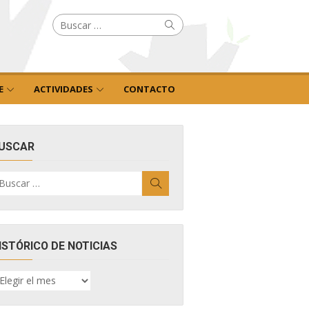
Buscar
Buscar
por:
E
ACTIVIDADES
CONTACTO
USCAR
uscar
Buscar
r:
ISTÓRICO DE NOTICIAS
ISTÓRICO
E
OTICIAS