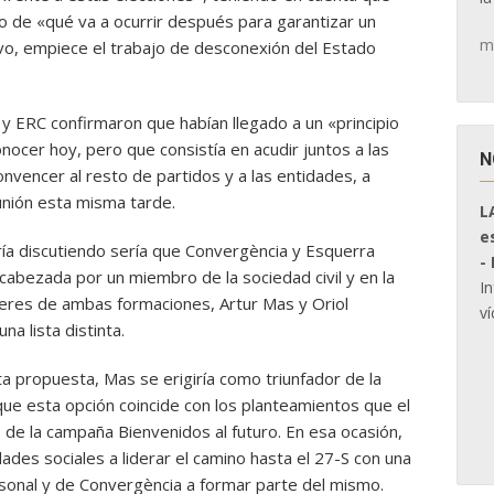
o de «qué va a ocurrir después para garantizar un
m
tivo, empiece el trabajo de desconexión del Estado
y ERC confirmaron que habían llegado a un «principio
nocer hoy, pero que consistía en acudir juntos a las
N
onvencer al resto de partidos y a las entidades, a
unión esta misma tarde.
L
e
ría discutiendo sería que Convergència y Esquerra
-
ncabezada por un miembro de la sociedad civil y en la
I
deres de ambas formaciones, Artur Mas y Oriol
ví
na lista distinta.
ta propuesta, Mas se erigiría como triunfador de la
 que esta opción coincide con los planteamientos que el
o de la campaña Bienvenidos al futuro. En esa ocasión,
dades sociales a liderar el camino hasta el 27-S con una
personal y de Convergència a formar parte del mismo.