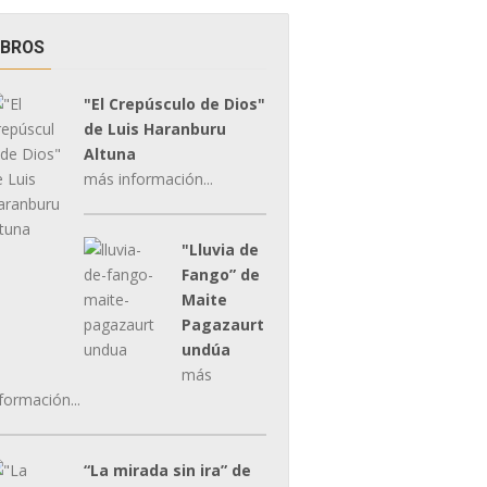
IBROS
"El Crepúsculo de Dios"
de Luis Haranburu
Altuna
más información...
"Lluvia de
Fango” de
Maite
Pagazaurt
undúa
más
formación...
“La mirada sin ira” de