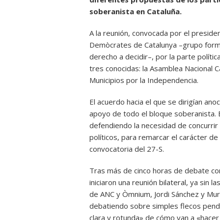
soberanista en Cataluña.
A la reunión, convocada por el preside
Demòcrates de Catalunya –grupo forma
derecho a decidir–, por la parte polític
tres conocidas: la Asamblea Nacional C
Municipios por la Independencia.
El acuerdo hacia el que se dirigían an
apoyo de todo el bloque soberanista. E
defendiendo la necesidad de concurrir 
políticos, para remarcar el carácter d
convocatoria del 27-S.
Tras más de cinco horas de debate co
iniciaron una reunión bilateral, ya sin
de ANC y Òmnium, Jordi Sánchez y Mur
debatiendo sobre simples flecos pend
clara y rotunda» de cómo van a «hacer