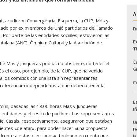
A
nt, acudieron Convergència, Esquerra, la CUP, Més y
do por ex miembros de Unió partidarios del llamado
D
a. Por parte de las entidades sociales, estuvieron las
E
atalana (ANC), Òmnium Cultural y la Asociación de
T
E
oche Mas y Junqueras podría, no obstante, no tener el
Gr
s el caso, por ejemplo, de la CUP, que ha venido
a los comicios con una lista sin representantes
m
e referéndum independentista que debería tener la
E
mún, pasadas las 19.00 horas Mas y Junqueras
I
 las entidades y el resto de partidos. Los representantes
iel Casals, respectivamente, aseguraron que estaban
U
ientes «de atar», para poder hacer «una propuesta
t
 frente a estas elecciones», teniendo en cuenta que
la