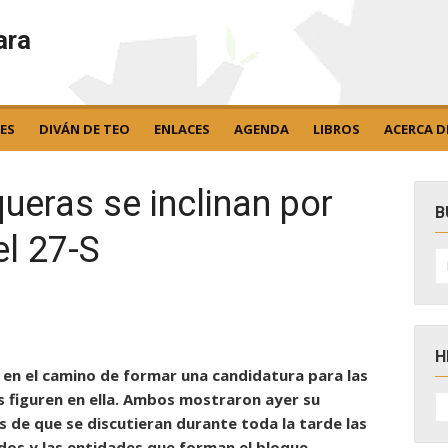
ara
ES
DIVÁN DE TEO
ENLACES
AGENDA
LIBROS
ACERCA D
ueras se inclinan por
B
el 27-S
B
po
H
n en el camino de formar una candidatura para las
H
os figuren en ella. Ambos mostraron ayer su
D
s de que se discutieran durante toda la tarde las
N
dos y las entidades que forman el bloque