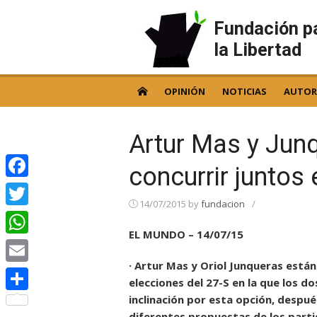
Skip
to
Fundación p
content
la Libertad
OPINIÓN
NOTICIAS
AUTOR
Artur Mas y Junq
concurrir juntos 
Facebook
14/07/2015
by
fundacion
/
Twitter
EL MUNDO – 14/07/15
WhatsApp
· Artur Mas y Oriol Junqueras está
Email
elecciones del 27-S en la que los d
inclinación por esta opción, despué
Compartir
diferentes propuestas de los parti