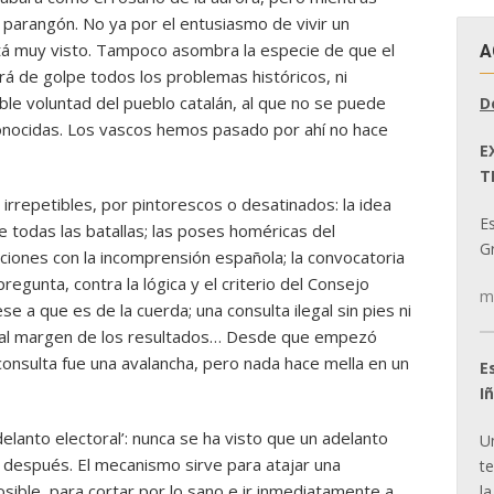
parangón. No ya por el entusiasmo de vivir un
tá muy visto. Tampoco asombra la especie de que el
A
rá de golpe todos los problemas históricos, ni
le voluntad del pueblo catalán, al que no se puede
D
onocidas. Los vascos hemos pasado por ahí no hace
E
T
irrepetibles, por pintorescos o desatinados: la idea
E
 todas las batallas; las poses homéricas del
Gr
ciones con la incomprensión española; la convocatoria
egunta, contra la lógica y el criterio del Consejo
m
se a que es de la cuerda; una consulta ilegal sin pies ni
ia al margen de los resultados… Desde que empezó
 consulta fue una avalancha, pero nada hace mella en un
E
I
delanto electoral’: nunca se ha visto que un adelanto
U
 después. El mecanismo sirve para atajar una
t
sible, para cortar por lo sano e ir inmediatamente a
la