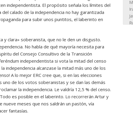
en independentista. El propósito señala los límites del
a del calado de la independencia no hay garantizada
opaganda para subir unos puntitos, el laberinto en
ta y clara» soberanista, que no le den un disgusto.
ndependencia. No habla de qué mayoría necesita para
spíritu del Consejo Consultivo de la Transición
referéndum independentista si vota la mitad del censo
e la independencia alcanzase la mitad más uno de los
enso! A lo mejor ERC cree que, si en las elecciones
 más uno de los votos soberanistas y se dan las demás
roclamar la independencia. Le valdría 12,5 % del censo.
Todo es posible en el laberinto. Lo recorrerán Artur y
nte nueve meses que nos saldrán un pastón, vía
cer fantasías.