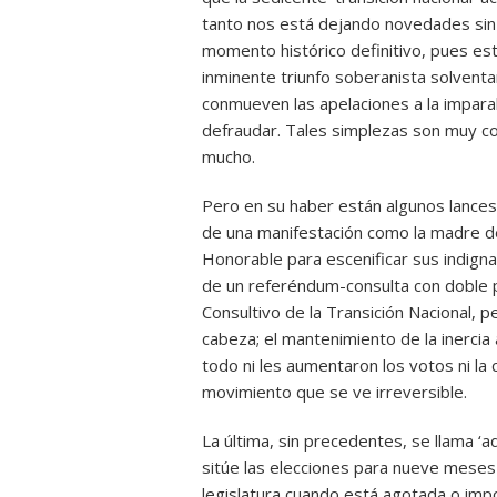
tanto nos está dejando novedades sin 
momento histórico definitivo, pues es
inminente triunfo soberanista solventa
conmueven las apelaciones a la imparab
defraudar. Tales simplezas son muy c
mucho.
Pero en su haber están algunos lances 
de una manifestación como la madre de
Honorable para escenificar sus indigna
de un referéndum-consulta con doble pr
Consultivo de la Transición Nacional, pe
cabeza; el mantenimiento de la inerc
todo ni les aumentaron los votos ni la
movimiento que se ve irreversible.
La última, sin precedentes, se llama ‘a
sitúe las elecciones para nueve meses
legislatura cuando está agotada o impo