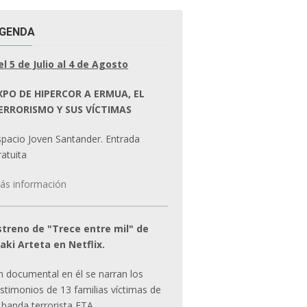
GENDA
el 5 de Julio al 4 de Agosto
XPO DE HIPERCOR A ERMUA, EL
ERRORISMO Y SUS VÍCTIMAS
spacio Joven Santander. Entrada
atuita
ás información
streno de "Trece entre mil" de
ñaki Arteta en Netflix.
n documental en él se narran los
estimonios de 13 familias víctimas de
 banda terrorista ETA.