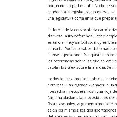
por un nuevo parlamento. No tiene sent
condena a la legislatura a pudrirse. N
una legislatura corta en la que preparar
La forma de la convocatoria caracteri
discurso, autorreferencial. Por ejempl
es un día «muy simbólico, muy emblemá
consulta. Podía no haber dicho nada o 
últimas ejecuciones franquistas. Pero 
las referencias sobre las que se envue
catalán los crea sobre la marcha. Se mit
Todos los argumentos sobre el ‘adelan
externas. Han logrado «rehacer la uni
«pesadilla», recuperamos «una hoja de 
Ninguna alusión a las necesidades de l
fisuras sociales. Argumentalmente el 
salen los mismos: los dos libertadores
debates en sus partidos: casi ninguno 