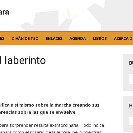
ara
ES
DIVÁN DE TEO
ENLACES
AGENDA
LIBROS
ACERCA D
l laberinto
B
B
po
tifica a sí mismo sobre la marcha creando sus
H
erencias sobre las que se envuelve
H
D
ara sorprender resulta extraordinaria. Todo indica
N
acabará como el rosario de la aurora, pero mientras