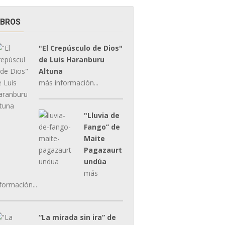
IBROS
"El Crepúsculo de Dios"
de Luis Haranburu
Altuna
más información...
"Lluvia de
Fango” de
Maite
Pagazaurt
undúa
más
formación...
“La mirada sin ira” de