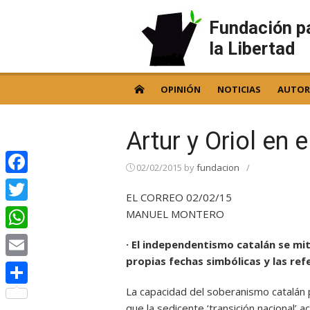
Skip
to
Fundación p
content
la Libertad
OPINIÓN
NOTICIAS
AUTOR
Artur y Oriol en e
02/02/2015
by
fundacion
/
Facebook
EL CORREO 02/02/15
Twitter
MANUEL MONTERO
WhatsApp
· El independentismo catalán se mi
propias fechas simbólicas y las ref
Email
La capacidad del soberanismo catalán p
Compartir
que la sedicente ‘transición nacional’ 