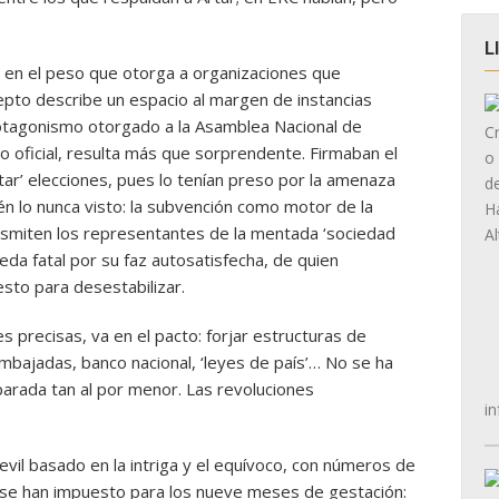
L
e en el peso que otorga a organizaciones que
epto describe un espacio al margen de instancias
rotagonismo otorgado a la Asamblea Nacional de
to oficial, resulta más que sorprendente. Firmaban el
ar’ elecciones, pues lo tenían preso por la amenaza
én lo nunca visto: la subvención como motor de la
 transmiten los representantes de la mentada ‘sociedad
ueda fatal por su faz autosatisfecha, de quien
sto para desestabilizar.
precisas, va en el pacto: forjar estructuras de
mbajadas, banco nacional, ‘leyes de país’… No se ha
parada tan al por menor. Las revoluciones
in
evil basado en la intriga y el equívoco, con números de
 se han impuesto para los nueve meses de gestación: