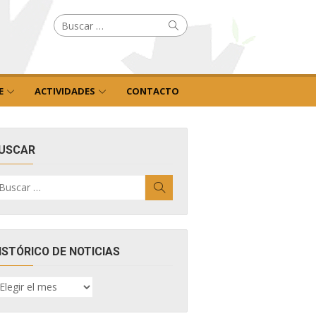
Buscar
Buscar
por:
E
ACTIVIDADES
CONTACTO
USCAR
uscar
Buscar
r:
ISTÓRICO DE NOTICIAS
ISTÓRICO
E
OTICIAS