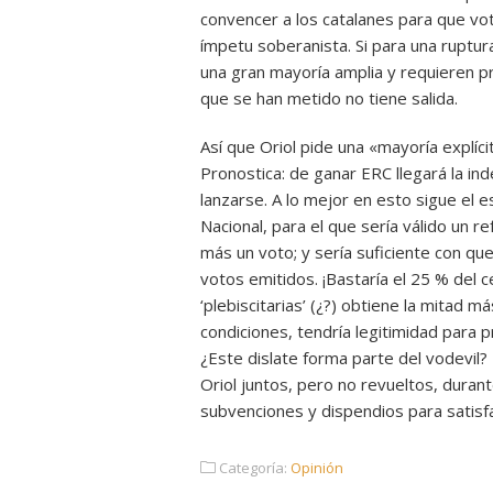
convencer a los catalanes para que vot
ímpetu soberanista. Si para una ruptur
una gran mayoría amplia y requieren pr
que se han metido no tiene salida.
Así que Oriol pide una «mayoría explíci
Pronostica: de ganar ERC llegará la i
lanzarse. A lo mejor en esto sigue el e
Nacional, para el que sería válido un 
más un voto; y sería suficiente con qu
votos emitidos. ¡Bastaría el 25 % del c
‘plebiscitarias’ (¿?) obtiene la mitad
condiciones, tendría legitimidad para p
¿Este dislate forma parte del vodevil? 
Oriol juntos, pero no revueltos, dura
subvenciones y dispendios para satisfa
Categoría:
Opinión