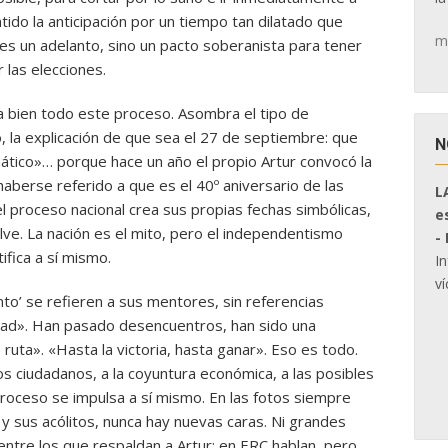
ido la anticipación por un tiempo tan dilatado que
m
o es un adelanto, sino un pacto soberanista para tener
 las elecciones.
za bien todo este proceso. Asombra el tipo de
o, la explicación de que sea el 27 de septiembre: que
N
tico»… porque hace un año el propio Artur convocó la
haberse referido a que es el 40º aniversario de las
L
el proceso nacional crea sus propias fechas simbólicas,
e
lve. La nación es el mito, pero el independentismo
-
ifica a sí mismo.
I
ví
to’ se refieren a sus mentores, sin referencias
dad». Han pasado desencuentros, han sido una
ruta». «Hasta la victoria, hasta ganar». Eso es todo.
os ciudadanos, a la coyuntura económica, a las posibles
proceso se impulsa a sí mismo. En las fotos siempre
 y sus acólitos, nunca hay nuevas caras. Ni grandes
entre los que respaldan a Artur; en ERC hablan, pero