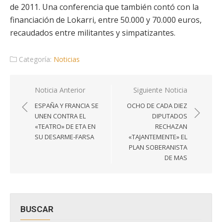
de 2011. Una conferencia que también contó con la
financiación de Lokarri, entre 50.000 y 70.000 euros,
recaudados entre militantes y simpatizantes.
Categoría:
Noticias
Navegación
Noticia Anterior
Siguiente Noticia
de
ESPAÑA Y FRANCIA SE
OCHO DE CADA DIEZ
entradas
UNEN CONTRA EL
DIPUTADOS
«TEATRO» DE ETA EN
RECHAZAN
SU DESARME-FARSA
«TAJANTEMENTE» EL
PLAN SOBERANISTA
DE MAS
BUSCAR