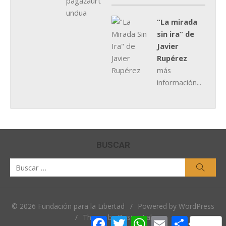
“La mirada
sin ira” de
Javier
Rupérez
más
información...
BUSCAR
Buscar
Busca
por:
© 2026 Fundación para la Libertad
/
Powered by WordPress
/
Theme by Design Lab
Facebook
Twitter
WhatsApp
Email
Comparti