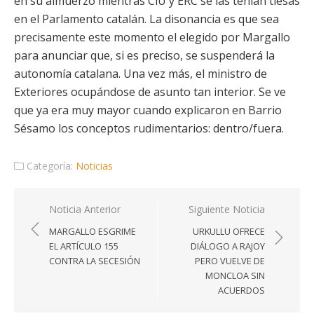
en su almuerzo mientras CiU y ERC se las tenían tiesas
en el Parlamento catalán. La disonancia es que sea
precisamente este momento el elegido por Margallo
para anunciar que, si es preciso, se suspenderá la
autonomía catalana. Una vez más, el ministro de
Exteriores ocupándose de asunto tan interior. Se ve
que ya era muy mayor cuando explicaron en Barrio
Sésamo los conceptos rudimentarios: dentro/fuera.
Categoría:
Noticias
Navegación
Noticia Anterior
Siguiente Noticia
de
MARGALLO ESGRIME
URKULLU OFRECE
entradas
EL ARTÍCULO 155
DIÁLOGO A RAJOY
CONTRA LA SECESIÓN
PERO VUELVE DE
MONCLOA SIN
ACUERDOS