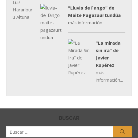
"Lluvia de Fango” de
Maite Pagazaurtundúa
más información...
“La mirada
sin ira” de
Javier
Rupérez
más
información...
BUSCAR
Buscar
Busca
por: