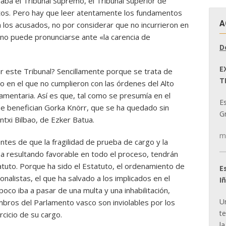
naba el Tribunal Supremo, el Tribunal Superior de
rastos. Pero hay que leer atentamente los fundamentos
A
a los acusados, no por considerar que no incurrieron en
e no puede pronunciarse ante «la carencia de
D
E
r este Tribunal? Sencillamente porque se trata de
T
 en el que no cumplieron con las órdenes del Alto
lamentaria. Así es que, tal como se presumía en el
E
 se benefician Gorka Knörr, que se ha quedado sin
Gr
ntxi Bilbao, de Ezker Batua.
m
tes de que la fragilidad de prueba de cargo y la
taba resultando favorable en todo el proceso, tendrán
tatuto. Porque ha sido el Estatuto, el ordenamiento de
E
onalistas, el que ha salvado a los implicados en el
I
oco iba a pasar de una multa y una inhabilitación,
U
embros del Parlamento vasco son inviolables por los
t
rcicio de su cargo.
la