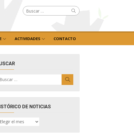
Buscar
Buscar
por:
E
ACTIVIDADES
CONTACTO
USCAR
uscar
Buscar
r:
ISTÓRICO DE NOTICIAS
ISTÓRICO
E
OTICIAS