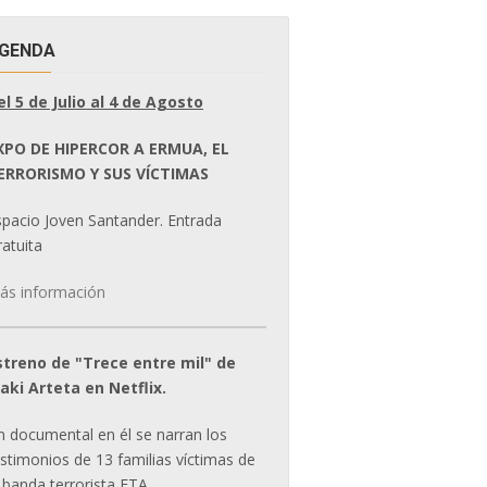
GENDA
el 5 de Julio al 4 de Agosto
XPO DE HIPERCOR A ERMUA, EL
ERRORISMO Y SUS VÍCTIMAS
spacio Joven Santander. Entrada
atuita
ás información
streno de "Trece entre mil" de
ñaki Arteta en Netflix.
n documental en él se narran los
estimonios de 13 familias víctimas de
 banda terrorista ETA.