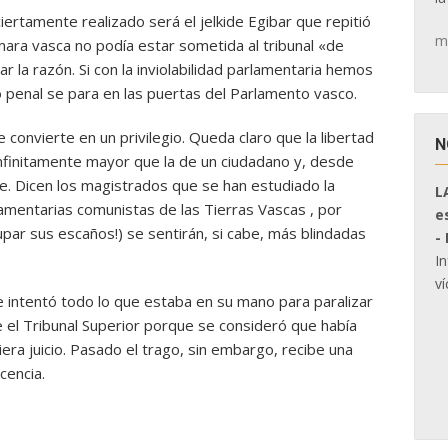
 ciertamente realizado será el jelkide Egibar que repitió
m
mara vasca no podía estar sometida al tribunal «de
ar la razón. Si con la inviolabilidad parlamentaria hemos
 penal se para en las puertas del Parlamento vasco.
 convierte en un privilegio. Queda claro que la libertad
N
nfinitamente mayor que la de un ciudadano y, desde
e. Dicen los magistrados que se han estudiado la
L
rlamentarias comunistas de las Tierras Vascas , por
e
upar sus escaños!) se sentirán, si cabe, más blindadas
-
I
ví
ue intentó todo lo que estaba en su mano para paralizar
e el Tribunal Superior porque se consideró que había
era juicio. Pasado el trago, sin embargo, recibe una
cencia.