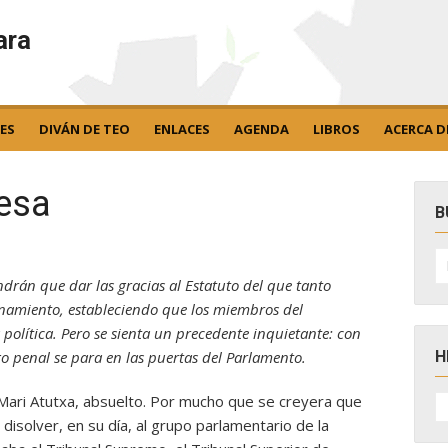
ara
ES
DIVÁN DE TEO
ENLACES
AGENDA
LIBROS
ACERCA D
resa
B
B
po
endrán que dar las gracias al Estatuto del que tanto
namiento, estableciendo que los miembros del
 política. Pero se sienta un precedente inquietante: con
H
go penal se para en las puertas del Parlamento.
H
 Mari Atutxa, absuelto. Por mucho que se creyera que
D
disolver, en su día, al grupo parlamentario de la
N