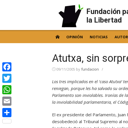
Skip
to
Fundación p
content
la Libertad
OPINIÓN
NOTICIAS
AUTOR
Atutxa, sin sorp
09/11/2005
by
fundacion
/
Facebook
Los tres implicados en el ‘caso Atutxa’ t
Twitter
reniegan, porque
les ha salvado
su orde
Parlamento son inviolables. Ironías de la
WhatsApp
la inviolabilidad parlamentaria, el Códi
Email
El ex presidente del Parlamento, Juan
desobedeció al Tribunal Supremo al no 
Compartir