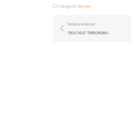
Categoría:
Opinión
Navegación
Noticia Anterior
de
‘DELICADO’ TERRORISMO
entradas