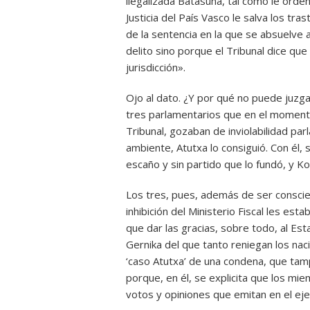
ilegalizada Batasuna, tal como le orde
Justicia del País Vasco le salva los t
de la sentencia en la que se absuelve 
delito sino porque el Tribunal dice qu
jurisdicción».
Ojo al dato. ¿Y por qué no puede juzga
tres parlamentarios que en el momento
Tribunal, gozaban de inviolabilidad par
ambiente, Atutxa lo consiguió. Con él,
escaño y sin partido que lo fundó, y Ko
Los tres, pues, además de ser conscien
inhibición del Ministerio Fiscal les es
que dar las gracias, sobre todo, al Es
Gernika del que tanto reniegan los naci
‘caso Atutxa’ de una condena, que tamp
porque, en él, se explicita que los mi
votos y opiniones que emitan en el eje