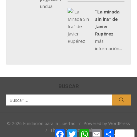
“La mirada
sin ira” de
Javier
Rupérez
más
información...
BUSCAR
Buscar
Busca
por:
© 2026 Fundación para la Libertad
/
Powered by WordPress
/
Theme by Design Lab
Facebook
Twitter
WhatsApp
Email
Comparti