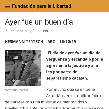
Skip
to
Fundación para la Libertad
content
Ayer fue un buen día
16/10/2015
by
fundacion
/
HERMANN TERTSCH – ABC – 16/10/15
· El día de ayer fue un día de
vergüenza y escándalo por la
agresión a la Justicia y a la
ley por parte del
separatismo catalán.
Por mucho que se empeñe
Hermann Tertsch
Artur Mas en escenificar épica
de baratija con una multitud de mantenidos y
privilegiados ante los juzgados. Por mucho que se nos