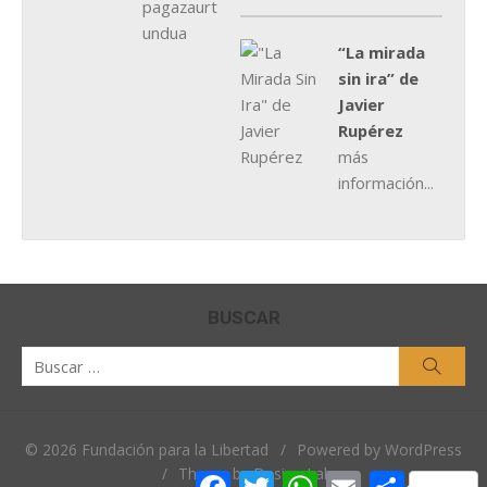
“La mirada
sin ira” de
Javier
Rupérez
más
información...
BUSCAR
Buscar
Busca
por:
© 2026 Fundación para la Libertad
/
Powered by WordPress
/
Theme by Design Lab
Facebook
Twitter
WhatsApp
Email
Comparti