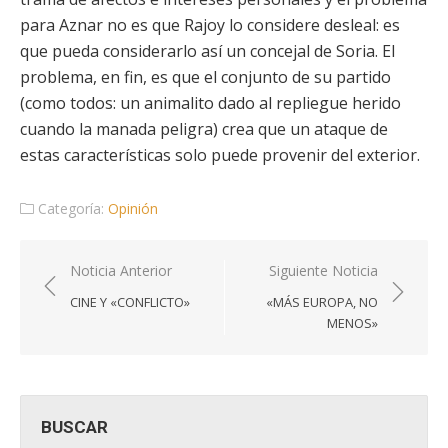
para Aznar no es que Rajoy lo considere desleal: es
que pueda considerarlo así un concejal de Soria. El
problema, en fin, es que el conjunto de su partido
(como todos: un animalito dado al repliegue herido
cuando la manada peligra) crea que un ataque de
estas características solo puede provenir del exterior.
Categoría:
Opinión
Navegación
Noticia Anterior
Siguiente Noticia
de
CINE Y «CONFLICTO»
«MÁS EUROPA, NO
entradas
MENOS»
BUSCAR