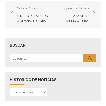
Navegación
Noticia Anterior
Siguiente Noticia
de
SENTIDO DE ESTADO Y
LA ANATEMA
entradas
CAMPAÑA ELECTORAL
MULTICULTURAL
BUSCAR
Buscar
Buscar
por:
HISTÓRICO DE NOTICIAS
HISTÓRICO
DE
NOTICIAS