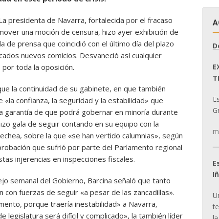
 La presidenta de Navarra, fortalecida por el fracaso
A
omover una moción de censura, hizo ayer exhibición de
a de prensa que coincidió con el último día del plazo
D
ocados nuevos comicios. Desvaneció así cualquier
E
 por toda la oposición.
T
que la continuidad de su gabinete, en que también
E
 «la confianza, la seguridad y la estabilidad» que
Gr
on la garantía de que podrá gobernar en minoría durante
hizo gala de seguir contando en su equipo con la
m
echea, sobre la que «se han vertido calumnias», según
eprobación que sufrió por parte del Parlamento regional
tas injerencias en inspecciones fiscales.
E
I
ejo semanal del Gobierno, Barcina señaló que tanto
 con fuerzas de seguir «a pesar de las zancadillas».
U
mento, porque traería inestabilidad» a Navarra,
t
legislatura será difícil y complicado», la también líder
la