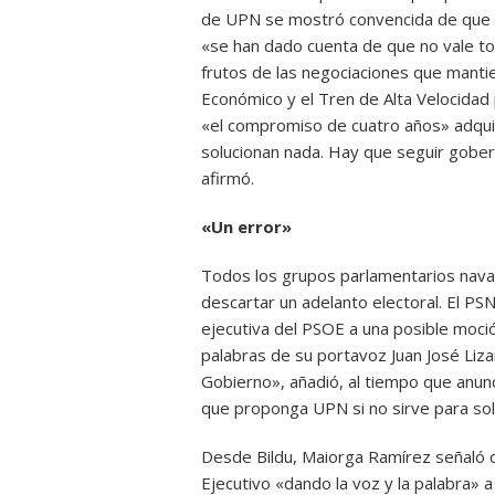
de UPN se mostró convencida de que cu
«se han dado cuenta de que no vale tod
frutos de las negociaciones que manti
Económico y el Tren de Alta Velocidad
«el compromiso de cuatro años» adquir
solucionan nada. Hay que seguir gobe
afirmó.
«Un error»
Todos los grupos parlamentarios navar
descartar un adelanto electoral. El PS
ejecutiva del PSOE a una posible moció
palabras de su portavoz Juan José Liz
Gobierno», añadió, al tiempo que anunc
que proponga UPN si no sirve para sol
Desde Bildu, Maiorga Ramírez señaló q
Ejecutivo «dando la voz y la palabra» a