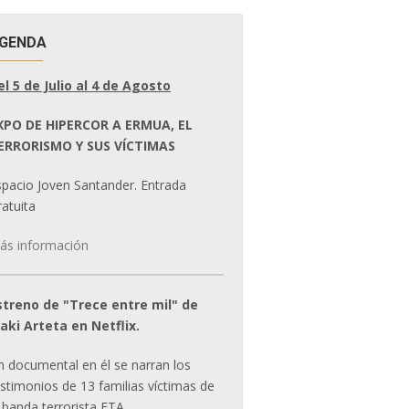
GENDA
el 5 de Julio al 4 de Agosto
XPO DE HIPERCOR A ERMUA, EL
ERRORISMO Y SUS VÍCTIMAS
spacio Joven Santander. Entrada
atuita
ás información
streno de "Trece entre mil" de
ñaki Arteta en Netflix.
n documental en él se narran los
estimonios de 13 familias víctimas de
 banda terrorista ETA.