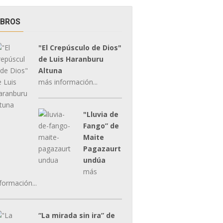
IBROS
"El Crepúsculo de Dios"
de Luis Haranburu
Altuna
más información...
"Lluvia de
Fango” de
Maite
Pagazaurt
undúa
más
formación...
“La mirada sin ira” de