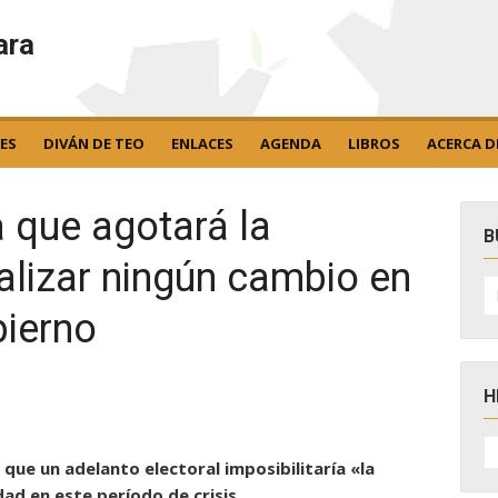
ara
ES
DIVÁN DE TEO
ENLACES
AGENDA
LIBROS
ACERCA D
 que agotará la
B
ealizar ningún cambio en
B
po
bierno
H
H
D
que un adelanto electoral imposibilitaría «la
N
ad en este período de crisis.