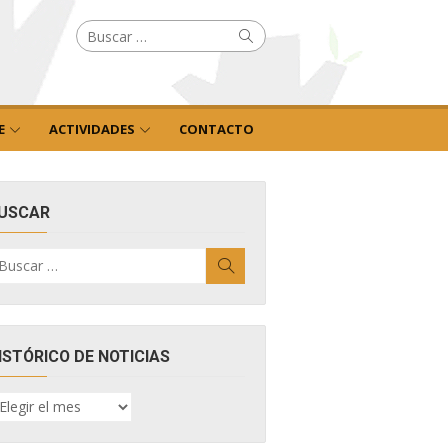
Buscar
Buscar
por:
E
ACTIVIDADES
CONTACTO
USCAR
uscar
Buscar
r:
ISTÓRICO DE NOTICIAS
ISTÓRICO
E
OTICIAS