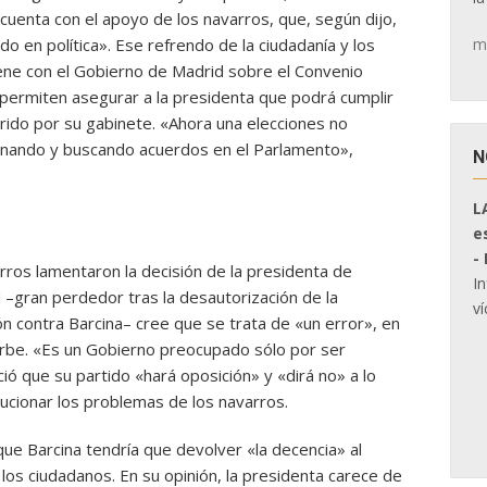
enta con el apoyo de los navarros, que, según dijo,
m
o en política». Ese refrendo de la ciudadanía y los
ene con el Gobierno de Madrid sobre el Convenio
 permiten asegurar a la presidenta que podrá cumplir
ido por su gabinete. «Ahora una elecciones no
rnando y buscando acuerdos en el Parlamento»,
N
L
e
-
ros lamentaron la decisión de la presidenta de
I
N –gran perdedor tras la desautorización de la
ví
n contra Barcina– cree que se trata de «un error», en
arbe. «Es un Gobierno preocupado sólo por ser
ió que su partido «hará oposición» y «dirá no» a lo
ucionar los problemas de los navarros.
ue Barcina tendría que devolver «la decencia» al
 los ciudadanos. En su opinión, la presidenta carece de