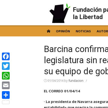
Skip
to
Fundación p
content
la Libertad
OPINIÓN
NOTICIAS
AUTOR
Barcina confirma
legislatura sin r
Facebook
su equipo de go
Twitter
01/04/2014
by
fundacion
/
WhatsApp
EL CORREO 01/04/14
Email
· La presidenta de Navarra asegura 
Compartir
estabilidad» que precisa la comunid