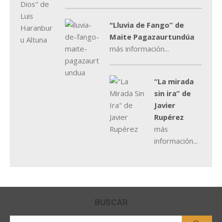
"Lluvia de Fango” de
Maite Pagazaurtundúa
más información...
“La mirada
sin ira” de
Javier
Rupérez
más
información...
BUSCAR
Buscar