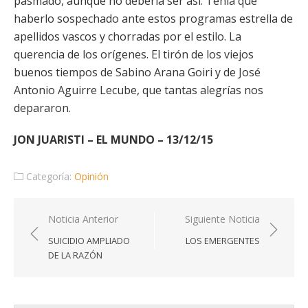
pasmado, aunque no debería ser así. Tenía que
haberlo sospechado ante estos programas estrella de
apellidos vascos y chorradas por el estilo. La
querencia de los orígenes. El tirón de los viejos
buenos tiempos de Sabino Arana Goiri y de José
Antonio Aguirre Lecube, que tantas alegrías nos
depararon.
JON JUARISTI – EL MUNDO – 13/12/15
Categoría:
Opinión
Navegación
Noticia Anterior
Siguiente Noticia
de
SUICIDIO AMPLIADO
LOS EMERGENTES
entradas
DE LA RAZÓN