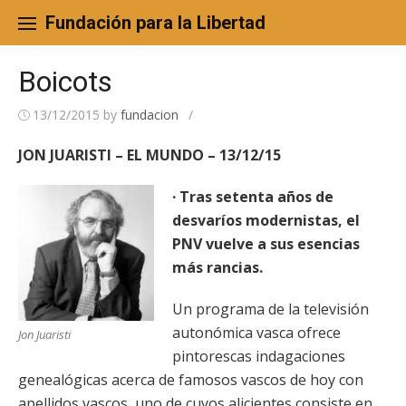
Skip
to
Fundación para la Libertad
content
Boicots
13/12/2015
by
fundacion
/
JON JUARISTI – EL MUNDO – 13/12/15
· Tras setenta años de
desvaríos modernistas, el
PNV vuelve a sus esencias
más rancias.
Un programa de la televisión
autonómica vasca ofrece
Jon Juaristi
pintorescas indagaciones
genealógicas acerca de famosos vascos de hoy con
apellidos vascos, uno de cuyos alicientes consiste en