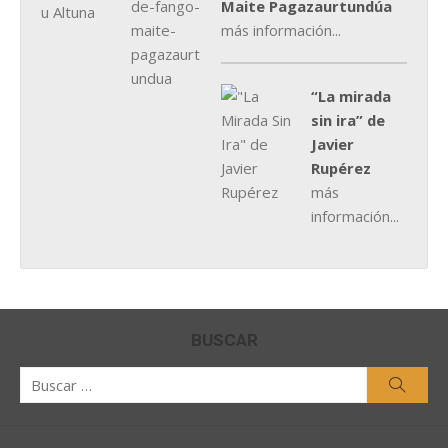
Maite Pagazaurtundúa
más información...
“La mirada
sin ira” de
Javier
Rupérez
más
información...
BUSCAR
Buscar
Busca
por: