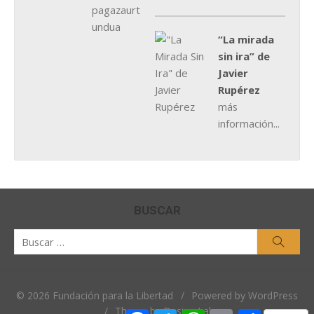
“La mirada
sin ira” de
Javier
Rupérez
más
información...
BUSCAR
Buscar
Busca
por:
© 2026 Fundación para la Libertad
/
Powered by WordPress
/
Theme by Design Lab