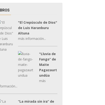
IBROS
"El Crepúsculo de Dios"
de Luis Haranburu
Altuna
más información...
"Lluvia de
Fango” de
Maite
Pagazaurt
undúa
más
formación...
“La mirada sin ira” de