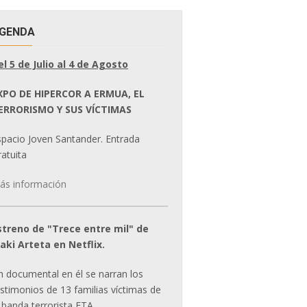
GENDA
el 5 de Julio al 4 de Agosto
XPO DE HIPERCOR A ERMUA, EL
ERRORISMO Y SUS VÍCTIMAS
spacio Joven Santander. Entrada
atuita
ás información
streno de "Trece entre mil" de
ñaki Arteta en Netflix.
n documental en él se narran los
estimonios de 13 familias víctimas de
 banda terrorista ETA.