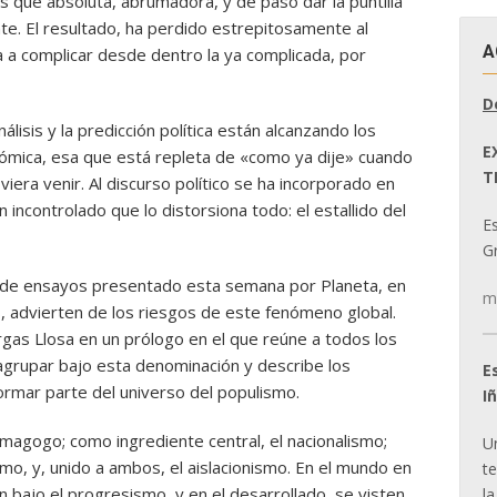
 que absoluta, abrumadora, y de paso dar la puntilla
e. El resultado, ha perdido estrepitosamente al
A
a a complicar desde dentro la ya complicada, por
D
nálisis y la predicción política están alcanzando los
E
conómica, esa que está repleta de «como ya dije» cuando
T
viera venir. Al discurso político se ha incorporado en
n incontrolado que lo distorsiona todo: el estallido del
E
Gr
ro de ensayos presentado esta semana por Planeta, en
m
s, advierten de los riesgos de este fenómeno global.
rgas Llosa en un prólogo en el que reúne a todos los
grupar bajo esta denominación y describe los
E
ormar parte del universo del populismo.
I
magogo; como ingrediente central, el nacionalismo;
U
smo, y, unido a ambos, el aislacionismo. En el mundo en
t
 bajo el progresismo, y en el desarrollado, se visten
la