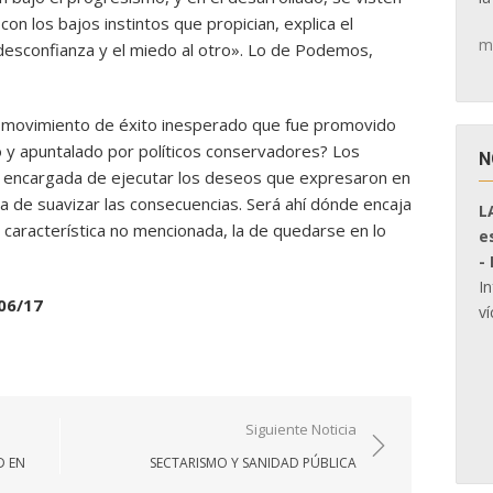
on los bajos instintos que propician, explica el
m
la desconfianza y el miedo al otro». Lo de Podemos,
t, movimiento de éxito inesperado que fue promovido
 y apuntalado por políticos conservadores? Los
N
 la encargada de ejecutar los deseos que expresaron en
a de suavizar las consecuencias. Será ahí dónde encaja
L
característica no mencionada, la de quedarse en lo
e
-
I
06/17
ví
Siguiente Noticia
D EN
SECTARISMO Y SANIDAD PÚBLICA