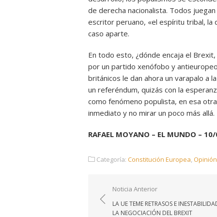
de derecha nacionalista. Todos juegan c
escritor peruano, «el espíritu tribal, 
caso aparte.
En todo esto, ¿dónde encaja el Brexi
por un partido xenófobo y antieuropeo
británicos le dan ahora un varapalo a
un referéndum, quizás con la esperanz
como fenómeno populista, en esa otra 
inmediato y no mirar un poco más allá.
RAFAEL MOYANO – EL MUNDO – 10/
Categoría:
Constitución Europea
,
Opinión
Navegación
Noticia Anterior
de
LA UE TEME RETRASOS E INESTABILIDA
entradas
LA NEGOCIACIÓN DEL BREXIT