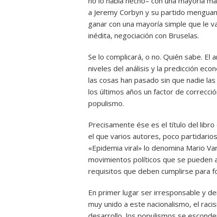
no lo había hecho– con una mayoría más
a Jeremy Corbyn y su partido menguant
ganar con una mayoría simple que le v
inédita, negociación con Bruselas.
Se lo complicará, o no. Quién sabe. El a
niveles del análisis y la predicción e
las cosas han pasado sin que nadie las 
los últimos años un factor de correcció
populismo.
Precisamente ése es el título del lib
el que varios autores, poco partidario
«Epidemia viral» lo denomina Mario Va
movimientos políticos que se pueden a
requisitos que deben cumplirse para f
En primer lugar ser irresponsable y de
muy unido a este nacionalismo, el raci
desarrollo, los populismos se esconden