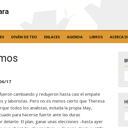
ara
ES
DIVÁN DE TEO
ENLACES
AGENDA
LIBROS
ACERCA D
ismos
B
B
po
06/17
s fueron cambiando y redujeron hasta casi el empate
res y laboristas. Pero no es menos cierto que Theresa
H
que todos los analistas, incluida la propia May,
H
uado para hacerse fuerte ante las duras
D
 delante. El plan, ganar unas elecciones –hasta ayer
N