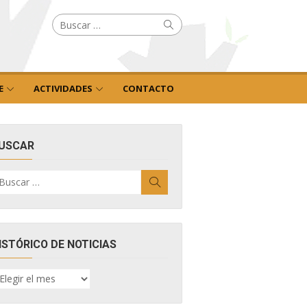
Buscar
Buscar
por:
E
ACTIVIDADES
CONTACTO
USCAR
uscar
Buscar
r:
ISTÓRICO DE NOTICIAS
ISTÓRICO
E
OTICIAS