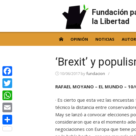
Skip
to
Fundación p
content
la Libertad
OPINIÓN
NOTICIAS
AUTOR
‘Brexit’ y popul
10/06/2017
by
fundacion
/
Facebook
RAFAEL MOYANO – EL MUNDO – 10/
Twitter
· Es cierto que esta vez las encuesta
WhatsApp
técnico la distancia entre conservado
May se lanzó a convocar elecciones por
Email
consideraron que era el momento adec
negociaciones con Europa que tiene por
Compartir