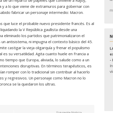
rata de un reparto de papeles que conviene a Rajoy,
lla y a lo que viene de extramuros para gobernar con
m
 sabido fabricar un personaje intermedio: Macron.
as que luce el probable nuevo presidente francés. Es al
liquidando la V República gaullista desde una
ha eliminado los partidos que patrimonializaron el
N
 un antisistema, ni impugna el contexto básico del 45.
te castigar la vieja oligarquía y frenar el populismo
L
l es su versatilidad. Agita cuanto huele en Francia a
e
mo tiempo que Europa, aliviada, lo salude como a un
-
I
intenciones disruptivas. En términos terapéuticos, es
ví
an romper con lo tradicional sin contribuir al hacerlo
tes y regresivos. Un personaje como Macron no lo
bronca se la quedaron los ultras.
Siguiente Noticia