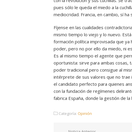
con la revolución y sus cuchillas. Se t
pues sólo le queda el miedo a la cuchi
mediocridad. Francia, en cambio, sí ha
Fíjense en las cualidades contradictori
mismo tiempo lo viejo y lo nuevo. Está 
formación política improvisada que ya 
poder, pero no por ello da miedo, ni es
Es al mismo tiempo el agente que permi
oportunista: sirve para ambas cosas, ta
poder tradicional pero consigue al mis
intérprete de sus valores que no trae 
el candidato perfecto para quienes ansí
con la fundación de regímenes deliran
fabrica España, donde la gestión de la 
Categoría:
Opinión
Noticia Anterior