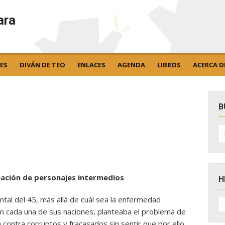
ara
ES
DIVÁN DE TEO
ENLACES
AGENDA
LIBROS
ACERCA D
B
B
po
reación de personajes intermedios
H
tal del 45, más allá de cuál sea la enfermedad
H
D
en cada una de sus naciones, planteaba el problema de
N
 contra corruptos y fracasados sin sentir que por ello