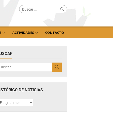
Buscar
Buscar
por:
E
ACTIVIDADES
CONTACTO
USCAR
uscar
Buscar
r:
ISTÓRICO DE NOTICIAS
ISTÓRICO
E
OTICIAS