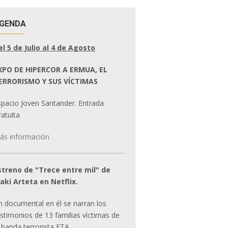
GENDA
el 5 de Julio al 4 de Agosto
XPO DE HIPERCOR A ERMUA, EL
ERRORISMO Y SUS VÍCTIMAS
spacio Joven Santander. Entrada
atuita
ás información
streno de "Trece entre mil" de
ñaki Arteta en Netflix.
n documental en él se narran los
estimonios de 13 familias víctimas de
 banda terrorista ETA.