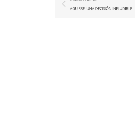
Navegación
de
AGUIRRE: UNA DECISIÓN INELUDIBLE
entradas