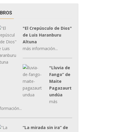
IBROS
"El Crepúsculo de Dios"
de Luis Haranburu
Altuna
más información...
"Lluvia de
Fango” de
Maite
Pagazaurt
undúa
más
formación...
“La mirada sin ira” de