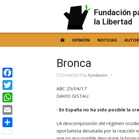
Skip
to
Fundación p
content
la Libertad
OPINIÓN
NOTICIAS
AUTOR
Bronca
25/04/2017
by
fundacion
/
Facebook
ABC 25/04/17
Twitter
DAVID GISTAU
WhatsApp
· En España no ha sido posible la c
Email
LA descomposición del régimen occiden
oportunista desatada por la reacción 
Compartir
que no era posible descargar la bronca