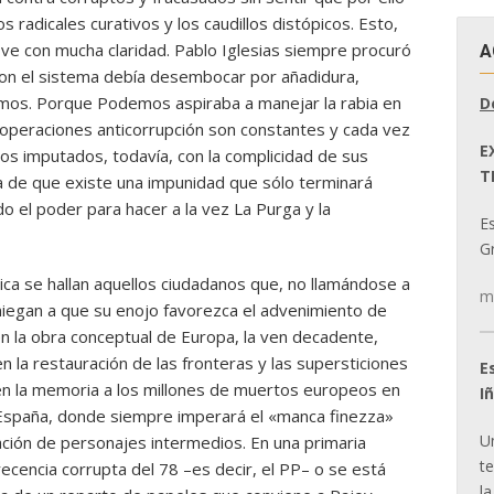
 radicales curativos y los caudillos distópicos. Esto,
ve con mucha claridad. Pablo Iglesias siempre procuró
A
 con el sistema debía desembocar por añadidura,
mos. Porque Podemos aspiraba a manejar la rabia en
D
s operaciones anticorrupción son constantes y cada vez
E
os imputados, todavía, con la complicidad de sus
T
acia de que existe una impunidad que sólo terminará
el poder para hacer a la vez La Purga y la
E
Gr
ica se hallan aquellos ciudadanos que, no llamándose a
m
niegan a que su enojo favorezca el advenimiento de
en la obra conceptual de Europa, la ven decadente,
n la restauración de las fronteras y las supersticiones
E
en la memoria a los millones de muertos europeos en
I
n España, donde siempre imperará el «manca finezza»
U
eación de personajes intermedios. En una primaria
t
recencia corrupta del 78 –es decir, el PP– o se está
la