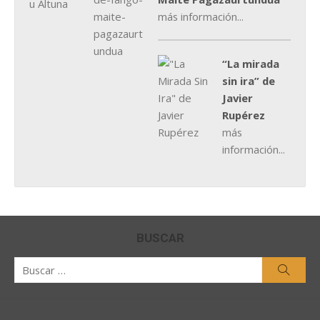
más información...
“La mirada
sin ira” de
Javier
Rupérez
más
información...
BUSCAR
Buscar
Busca
por: