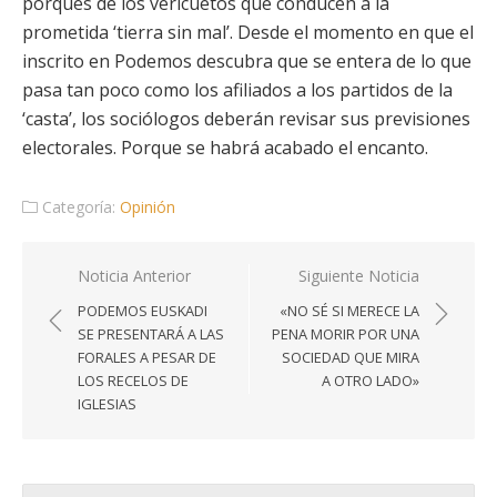
porqués de los vericuetos que conducen a la
prometida ‘tierra sin mal’. Desde el momento en que el
inscrito en Podemos descubra que se entera de lo que
pasa tan poco como los afiliados a los partidos de la
‘casta’, los sociólogos deberán revisar sus previsiones
electorales. Porque se habrá acabado el encanto.
Categoría:
Opinión
Navegación
Noticia Anterior
Siguiente Noticia
de
PODEMOS EUSKADI
«NO SÉ SI MERECE LA
entradas
SE PRESENTARÁ A LAS
PENA MORIR POR UNA
FORALES A PESAR DE
SOCIEDAD QUE MIRA
LOS RECELOS DE
A OTRO LADO»
IGLESIAS