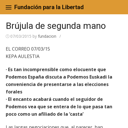
Skip
to
Fundación para la Libertad
content
Brújula de segunda mano
07/03/2015
by
fundacion
/
EL CORREO 07/03/15
KEPA AULESTIA
· Es tan incomprensible como elocuente que
Podemos España discuta a Podemos Euskadi la
conveniencia de presentarse a las elecciones
forales
· El encanto acabará cuando el seguidor de
Podemos vea que se entera de lo que pasa tan
poco como un afiliado de la ‘casta’
Las largas negociaciones que, al parecer, han