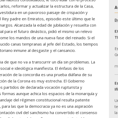
rlos, reformar y actualizar la estructura de la Casa,
A
vestidura en un pavoroso paisaje de crispación y
l Rey padre en Emiratos, episodio este último que le
D
margos. Alcanzada la edad de jubilación y resuelta con
E
ial para el futuro dinástico, pidió el mismo un relevo
T
ome los mandos de una nueva fase del reinado. Si el
oducido canas tempranas al jefe del Estado, los tiempos
E
toriano inmune al desgaste y el cansancio.
Gr
ia de que no va a transcurrir un día sin problemas. La
m
 social e ideológica manifiesta. El énfasis de los
eración de la concordia es una prueba diáfana de su
ción de la Corona es muy estrecha. El Gobierno
E
 partidos de declarada vocación rupturista y
I
s formas aunque achica los espacios de la monarquía y
anclaje del régimen constitucional resulta patente
U
para las que la democracia ya no es una aspiración
t
rontación civil del sanchismo ha convertido el consenso
la