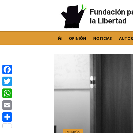
Skip
to
Fundación p
content
la Libertad
OPINIÓN
NOTICIAS
AUTOR
Facebook
Twitter
WhatsApp
Email
Compartir
OPINIÓN