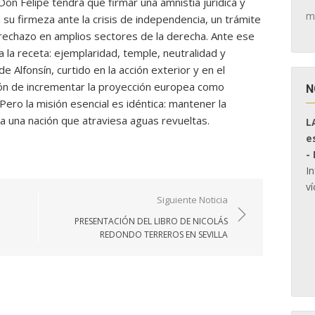
on Felipe tendrá que firmar una amnistía jurídica y
m
su firmeza ante la crisis de independencia, un trámite
rechazo en amplios sectores de la derecha. Ante ese
 la receta: ejemplaridad, temple, neutralidad y
e Alfonsín, curtido en la acción exterior y en el
ción de incrementar la proyección europea como
N
 Pero la misión esencial es idéntica: mantener la
ra una nación que atraviesa aguas revueltas.
L
e
-
I
ví
Siguiente Noticia
PRESENTACIÓN DEL LIBRO DE NICOLÁS
REDONDO TERREROS EN SEVILLA