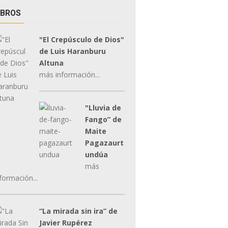
IBROS
"El Crepúsculo de Dios"
de Luis Haranburu
Altuna
más información...
"Lluvia de
Fango” de
Maite
Pagazaurt
undúa
más
formación...
“La mirada sin ira” de
Javier Rupérez