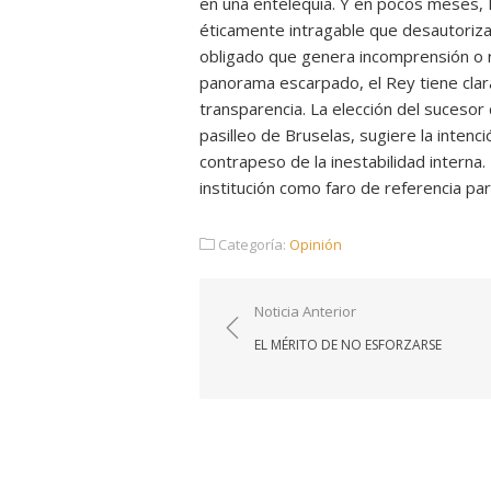
en una entelequia. Y en pocos meses, D
éticamente intragable que desautoriza 
obligado que genera incomprensión o 
panorama escarpado, el Rey tiene clara
transparencia. La elección del sucesor d
pasilleo de Bruselas, sugiere la inten
contrapeso de la inestabilidad interna.
institución como faro de referencia pa
Categoría:
Opinión
Navegación
Noticia Anterior
de
EL MÉRITO DE NO ESFORZARSE
entradas