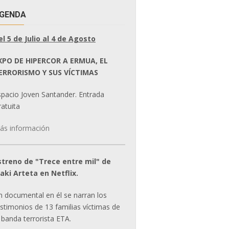
GENDA
el 5 de Julio al 4 de Agosto
XPO DE HIPERCOR A ERMUA, EL
ERRORISMO Y SUS VÍCTIMAS
spacio Joven Santander. Entrada
atuita
ás información
streno de "Trece entre mil" de
ñaki Arteta en Netflix.
n documental en él se narran los
estimonios de 13 familias víctimas de
 banda terrorista ETA.