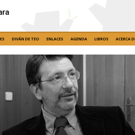
ara
ES
DIVÁN DE TEO
ENLACES
AGENDA
LIBROS
ACERCA D