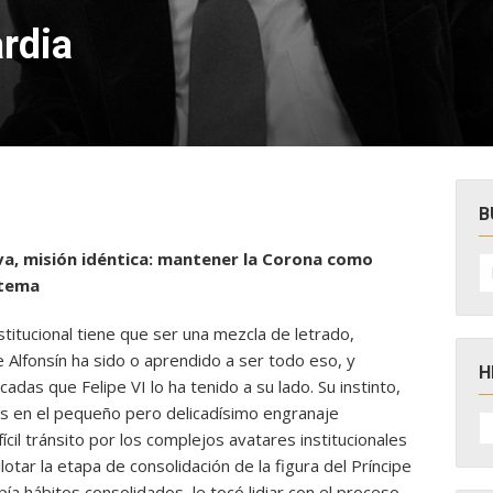
rdia
B
eva, misión idéntica: mantener la Corona como
B
po
stema
itucional tiene que ser una mezcla de letrado,
me Alfonsín ha sido o aprendido a ser todo eso, y
H
adas que Felipe VI lo ha tenido a su lado. Su instinto,
ves en el pequeño pero delicadísimo engranaje
H
D
cil tránsito por los complejos avatares institucionales
N
otar la etapa de consolidación de la figura del Príncipe
ía hábitos consolidados, le tocó lidiar con el proceso