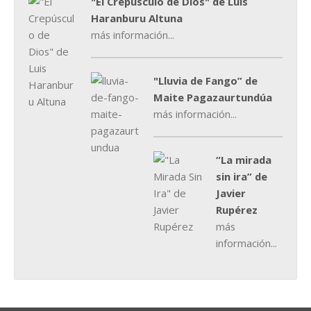
"El Crepúsculo de Dios" de Luis
Haranburu Altuna
más información...
"Lluvia de Fango” de
Maite Pagazaurtundúa
más información...
“La mirada
sin ira” de
Javier
Rupérez
más
información...