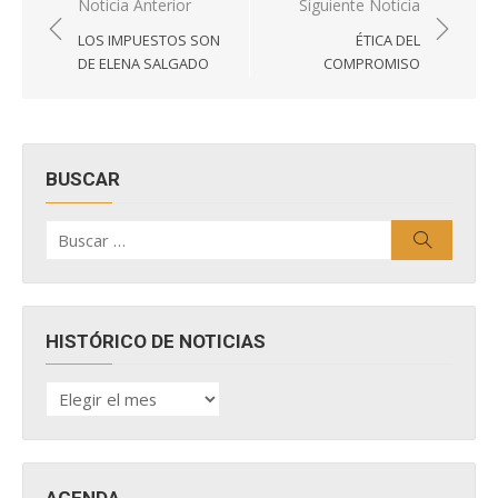
Navegación
Noticia Anterior
Siguiente Noticia
de
LOS IMPUESTOS SON
ÉTICA DEL
entradas
DE ELENA SALGADO
COMPROMISO
BUSCAR
Buscar
Buscar
por:
HISTÓRICO DE NOTICIAS
HISTÓRICO
DE
NOTICIAS
AGENDA