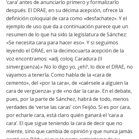
‘cara’ antes de anunciarlo primero y formalizarlo
después. El DRAE, en su décima acepción, ofrece la
definición coloquial de cara como «desfachatez». Y el
ejemplo de uso que da a continuación parece que un
resumen de lo que ha sido la legislatura de Sánchez:
«Se necesita cara para hacer eso». Y si seguimos
leyendo el DRAE, en la decimocuarta acepción de la
voz encontramos: «adj. coloq. Caradura (II
sinvergüenza).» No lo digo yo, ¿eh?, lo dice el DRAE, no
vayamos a tenerla. Como habla de la «cara de
cemento», del «por la cara», de «caérsele a alguien la
cara de vergüenza» y de «no dar la cara». En el debate,
pues, por la parte de Sánchez, habrá de todo, menos
verdades de ‘verse las caras’ con Feijóo. Si es por cara,
por echarle cara, está claro quién ganará el ‘cara a
cara’. El que sigue teniendo la cara de decir que no
miente, sino que cambia de opinión y que nunca jamás