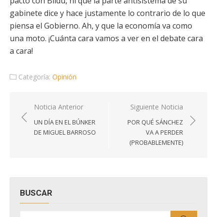
pactó con Bildu, ni que la parte antisistema de su
gabinete dice y hace justamente lo contrario de lo que
piensa el Gobierno. Ah, y que la economía va como
una moto. ¡Cuánta cara vamos a ver en el debate cara
a cara!
Categoría:
Opinión
Navegación
Noticia Anterior
Siguiente Noticia
de
UN DÍA EN EL BÚNKER
POR QUÉ SÁNCHEZ
entradas
DE MIGUEL BARROSO
VA A PERDER
(PROBABLEMENTE)
BUSCAR
Buscar