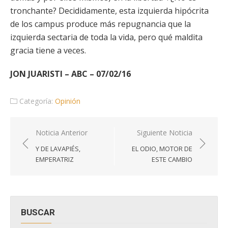
tronchante? Decididamente, esta izquierda hipócrita
de los campus produce más repugnancia que la
izquierda sectaria de toda la vida, pero qué maldita
gracia tiene a veces.
JON JUARISTI – ABC – 07/02/16
Categoría:
Opinión
Navegación
Noticia Anterior
Siguiente Noticia
de
Y DE LAVAPIÉS,
EL ODIO, MOTOR DE
entradas
EMPERATRIZ
ESTE CAMBIO
BUSCAR