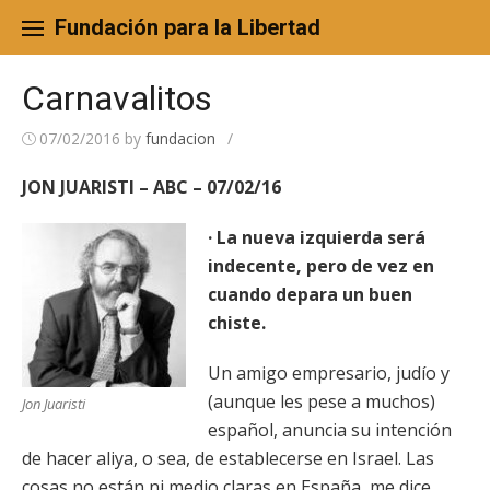
Skip
to
Fundación para la Libertad
content
Carnavalitos
07/02/2016
by
fundacion
/
JON JUARISTI – ABC – 07/02/16
· La nueva izquierda será
indecente, pero de vez en
cuando depara un buen
chiste.
Un amigo empresario, judío y
(aunque les pese a muchos)
Jon Juaristi
español, anuncia su intención
de hacer aliya, o sea, de establecerse en Israel. Las
cosas no están ni medio claras en España, me dice,