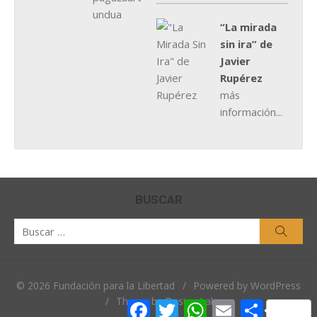
“La mirada
sin ira” de
Javier
Rupérez
más
información...
BUSCAR
Buscar
Busca
por:
© 2026 Fundación para la Libertad
/
Powered by WordPress
/
Theme by Design Lab
Facebook
Twitter
WhatsApp
Email
Comparti