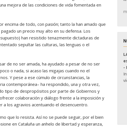
na mejora de las condiciones de vida fomentada en
m
or encima de todo, con pasión; tanto la han amado que
n pagado un precio muy alto en su defensa. Los
r supuesto) han resistido tenazmente dictaduras de
N
ntentado sepultar las culturas, las lenguas o el
L
e
sar de no ser amada, ha ayudado a pesar de no ser
-
poco o nada, si acaso las migajas cuando no el
I
s. Y pese a ese cúmulo de circunstancias, la
ví
ia contemporánea– ha respondido, una y otra vez,
o tipo de despropósitos por parte de Gobiernos y
frecer colaboración y diálogo frente a la imposición y
er a los agravios acentuando el desencuentro.
mo que lo resista. Así no se puede seguir, por el bien
ione en Cataluña un anhelo de libertad y esperanza,