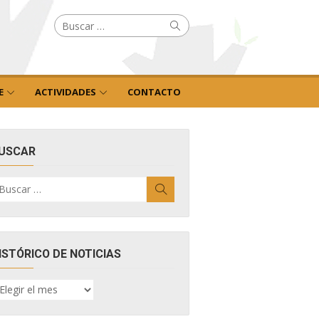
Buscar
Buscar
por:
E
ACTIVIDADES
CONTACTO
USCAR
uscar
Buscar
r:
ISTÓRICO DE NOTICIAS
ISTÓRICO
E
OTICIAS