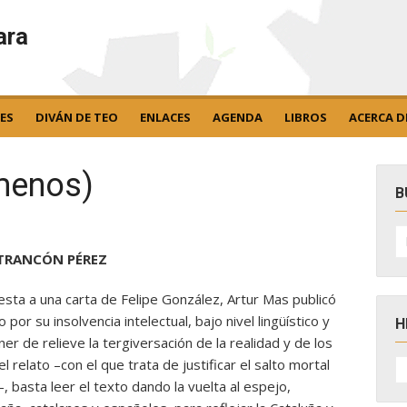
ara
ES
DIVÁN DE TEO
ENLACES
AGENDA
LIBROS
ACERCA D
menos)
B
B
po
 TRANCÓN PÉREZ
sta a una carta de Felipe González, Artur Mas publicó
 por su insolvencia intelectual, bajo nivel lingüístico y
H
r de relieve la tergiversación de la realidad y de los
H
 relato –con el que trata de justificar el salto mortal
D
 basta leer el texto dando la vuelta al espejo,
N