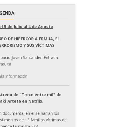
GENDA
el 5 de Julio al 4 de Agosto
XPO DE HIPERCOR A ERMUA, EL
ERRORISMO Y SUS VÍCTIMAS
spacio Joven Santander. Entrada
atuita
ás información
streno de "Trece entre mil" de
ñaki Arteta en Netflix.
n documental en él se narran los
estimonios de 13 familias víctimas de
 banda terrorista ETA.