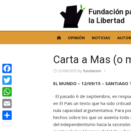
Skip
to
Fundación p
content
la Libertad
OPINIÓN
NOTICIAS
AUTOR
Carta a Mas (o 
12/09/2015
by
fundacion
/
Facebook
EL MUNDO – 12/09/15 – SANTIAGO
Twitter
· El pasado 6 de septiembre, en respue
WhatsApp
en El País un texto que ha sido criticado
nula capacidad argumentativa. Para pone
Email
hechos sobre los que se asienta todo el
del independentismo hacia la secesión–,
Compartir