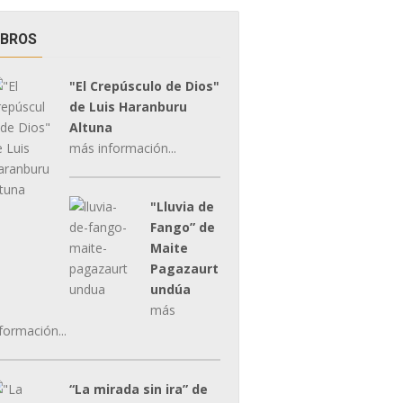
IBROS
"El Crepúsculo de Dios"
de Luis Haranburu
Altuna
más información...
"Lluvia de
Fango” de
Maite
Pagazaurt
undúa
más
formación...
“La mirada sin ira” de