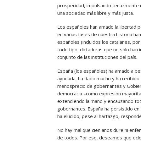
prosperidad, impulsando tenazmente u
una sociedad más libre y más justa.
Los españoles han amado la libertad p
en varias fases de nuestra historia ha
españoles (incluidos los catalanes, po
todo tipo, dictaduras que no sólo han i
conjunto de las instituciones del país.
España (los españoles) ha amado a pe
ayudada, ha dado mucho y ha recibido 
menosprecio de gobernantes y Gobierno
democracia –como expresión mayoritar
extendiendo la mano y encauzando tod
gobernantes. España ha persistido en o
ha eludido, pese al hartazgo, respond
No hay mal que cien años dure ni enfer
de todos. Por eso, deseamos que eclos