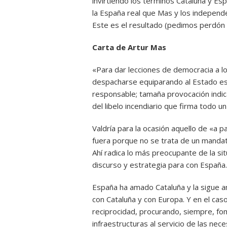
invirtiendo los términos Cataluña y Esp
la España real que Mas y los independe
Este es el resultado (pedimos perdón p
Carta de Artur Mas
«Para dar lecciones de democracia a l
despacharse equiparando al Estado es
responsable; tamaña provocación indic
del libelo incendiario que firma todo u
Valdría para la ocasión aquello de «a p
fuera porque no se trata de un mandat
Ahí radica lo más preocupante de la si
discurso y estrategia para con España.
España ha amado Cataluña y la sigue a
con Cataluña y con Europa. Y en el cas
reciprocidad, procurando, siempre, fo
infraestructuras al servicio de las nec