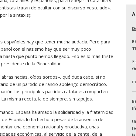
aña, catalanes y españoles, para reflejar la Cataluña y
ntistas tratan de ocultar con su discurso «estelado».
A
or la sintaxis):
D
E
os españoles hay que tener mucha audacia. Pero para
T
pañol con el nazismo hay que ser muy poco
a hasta qué punto hemos llegado. Eso es lo más triste
E
n presidente de la Generalidad.
Gr
alabras necias, oídos sordos», qué duda cabe, si no
m
ario de un partido de rancio abolengo democrático.
tuación: los principales partidos catalanes comparten
 La misma receta, la de siempre, sin tapujos.
E
I
mando. España ha amado la solidaridad y la fraternidad
o de España, lo ha hecho a pesar de la ausencia de
U
mentar una economía racional y productiva, unas
t
esidades económicas, al servicio de la gente, de la
la