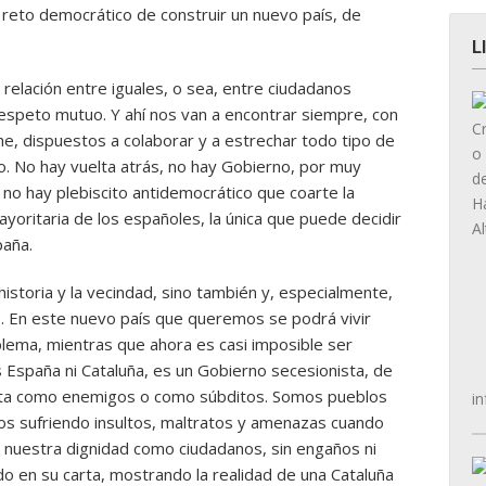
l reto democrático de construir un nuevo país, de
L
 relación entre iguales, o sea, entre ciudadanos
respeto mutuo. Y ahí nos van a encontrar siempre, con
e, dispuestos a colaborar y a estrechar todo tipo de
o. No hay vuelta atrás, no hay Gobierno, por muy
 no hay plebiscito antidemocrático que coarte la
yoritaria de los españoles, la única que puede decidir
paña.
istoria y la vecindad, sino también y, especialmente,
mos. En este nuevo país que queremos se podrá vivir
blema, mientras que ahora es casi imposible ser
 España ni Cataluña, es un Gobierno secesionista, de
trata como enemigos o como súbditos. Somos pueblos
in
tos sufriendo insultos, maltratos y amenazas cuando
nuestra dignidad como ciudadanos, sin engaños ni
 en su carta, mostrando la realidad de una Cataluña