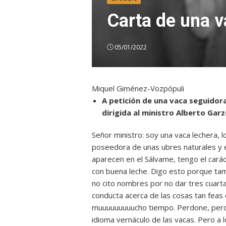
Carta de una v
05/01/2022
Miquel Giménez-Vozpópuli
A petición de una vaca seguidor
dirigida al ministro Alberto Gar
Señor ministro: soy una vaca lechera, l
poseedora de unas ubres naturales y es
aparecen en el Sálvame, tengo el carác
con buena leche. Digo esto porque tam
no cito nombres por no dar tres cuarta
conducta acerca de las cosas tan feas
muuuuuuuuucho tiempo. Perdone, pero
idioma vernáculo de las vacas. Pero a 