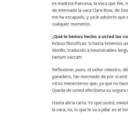
mi madrina francesa, la Vaca que Ríe, m
de internado la vaca Clara Bow, de Di
me ha escapado, y ya le advierto que 
cualquier momento.
¿
Qué le hemos hecho a usted las v
incluso filosóficas. Si hasta tenemos 
Morillo, traducido a innumerables lengu
tantum vaccam.
Reflexione, pues, el señor ministro, d
ganadero, tan mermado de por sí entre
otros menesteres que, ya que no hace 
Queda de usted afectísima su segura s
Hasta ahí la carta. Yo que usted, minist
la vaca, no, lo que le va a pillar es el to