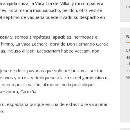
i ahijada suiza, la Vaca Lila de Milka, y mi compañera
m
sney. Esta manda muuuuuuucho, perdón, otra vez se
el séptimo de vaquería puede invadir su despacho en
N
acas
? Si somos simpáticas, apacibles, hermosas e
un himno, La Vaca Lechera, obra de Don Fernando García
L
as, incluso al latín, Lacticiariam habeo vaccam, non
e
-
I
éjese de decir pavadas que solo perjudican al sector
ví
 unos y otros, y dedíquese a la caza del gambusino u
bueno por la nación, al menos no la perjudique.
ervidora, Carmiña.
ro, espabilaría porque en una de estas no le va a pillar
ro.