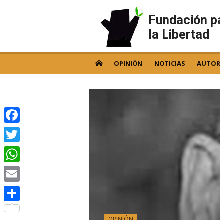
Skip
to
Fundación p
content
la Libertad
OPINIÓN
NOTICIAS
AUTOR
Facebook
Twitter
WhatsApp
Email
Compartir
OPINIÓN