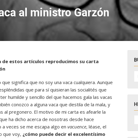
aca al ministro Garzón
B
a de estos artículos reproducimos su carta
zón
B
po
o que significa que no soy una vaca cualquiera. Aunque
pléndidas que para sí quisieran las socialités que
ter humilde y sencillo del que hacemos gala las vacas
H
bién conozco a alguna vaca que destila de la mala, y
s al pregonero. El motivo de mi carta es afearle la
H
 que ha dicho acerca de nosotras desde hace
D
N
 a veces se me escapa algo en
vacuence
, léase, el
lo que voy,
¿cómo puede decir el excelentísimo