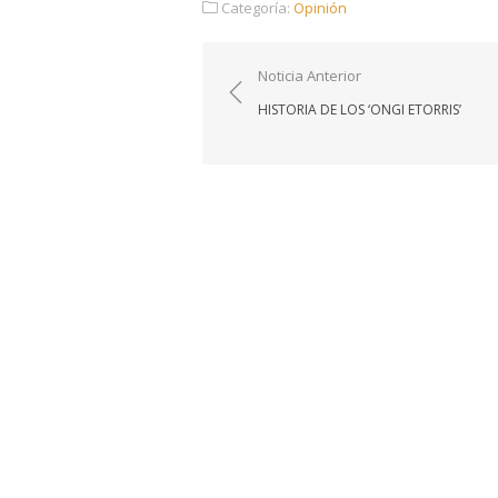
Categoría:
Opinión
Navegación
Noticia Anterior
de
HISTORIA DE LOS ‘ONGI ETORRIS’
entradas