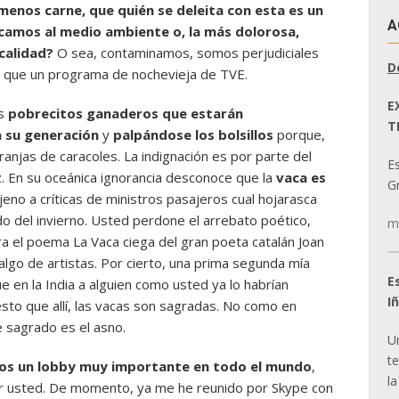
enos carne, que quién se deleita con esta es un
A
camos al medio ambiente o, la más dolorosa,
calidad?
O sea, contaminamos, somos perjudiciales
D
d que un programa de nochevieja de TVE.
E
os
pobrecitos ganaderos que estarán
T
 su generación
y
palpándose los bolsillos
porque,
anjas de caracoles. La indignación es por parte del
E
z. En su oceánica ignorancia desconoce que la
vaca es
Gr
jeno a críticas de ministros pasajeros cual hojarasca
do del invierno. Usted perdone el arrebato poético,
m
a el poema La Vaca ciega del gran poeta catalán Joan
algo de artistas. Por cierto, una prima segunda mía
E
 en la India a alguien como usted ya lo habrían
I
sto que allí, las vacas son sagradas. No como en
 sagrado es el asno.
U
t
s un lobby muy importante en todo el mundo
,
la
r usted. De momento, ya me he reunido por Skype con