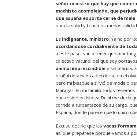
señor ministro que hay que comer m
machista acomplejado, que perjudi
que España exporta carne de mala 
para la salud y tenemos menos calida
Es
indignante, ministro
. Ya no por l
acordándose cordialmente de toda
a este paso, van a tener que montar gr
colectivo vacuno, del que soy portavo
animal imprescindible
y sin mácula, a
otoñal destinada a perderse en el olvi
pero mi bisabuela sirvió de modelo par
Maragall. En mi familia todos tenemos 
que reside en Nueva Delhi me decía que
corrido a turbantazos de su cargo, pue
España, donde parece que lo único que
Excuso decirle que las
vacas formamo
así que prepárese porque vamos a po