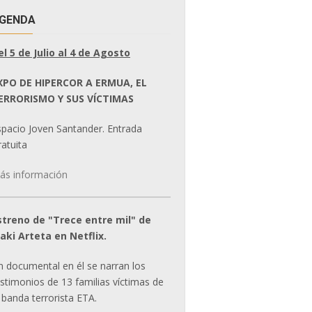
GENDA
el 5 de Julio al 4 de Agosto
XPO DE HIPERCOR A ERMUA, EL
ERRORISMO Y SUS VÍCTIMAS
spacio Joven Santander. Entrada
atuita
ás información
streno de "Trece entre mil" de
ñaki Arteta en Netflix.
n documental en él se narran los
estimonios de 13 familias víctimas de
 banda terrorista ETA.