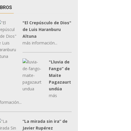
IBROS
"El Crepúsculo de Dios"
de Luis Haranburu
Altuna
más información...
"Lluvia de
Fango” de
Maite
Pagazaurt
undúa
más
formación...
“La mirada sin ira” de
Javier Rupérez