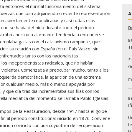
ta entonces el normal funcionamiento del sistema,
fuerzas que iban adquiriendo creciente representación
A
n abiertamente republicanas y casi todas ellas
, que se había definido durante todo el período
D
ostraba ahora una alarmante tendencia a entenderse
E
templaba gaitas con el catalanismo rampante, que
T
dir su relación con España (en el País Vasco, sin
nfrentados tanto con los nacionalistas
E
s independentistas radicales, que no habían
Gr
y violenta). Comenzaba a preocupar mucho, tanto a los
zquierda democrática, la aparición de una extrema
m
 por cualquier medio, más o menos apoyada por
 y que día tras día incrementaba sus filas con los
lla mediática del momento se llamaba Pablo Iglesias.
E
I
tiempos de la Restauración, desde 1917 hasta el golpe
U
in al período constitucional iniciado en 1876. Conviene
t
auración coincidió con una coyuntura de recuperación
la