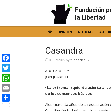
Skip
to
Fundación p
content
la Libertad
OPINIÓN
NOTICIAS
AUTOR
Casandra
08/02/2015
by
fundacion
/
Facebook
ABC 08/02/15
Twitter
JON JUARISTI
WhatsApp
· La extrema izquierda acierta al 
de los consensos básicos
Email
Alos cuarenta años de la restauración 
Compartir
Constitución todavía vigente, el régimen