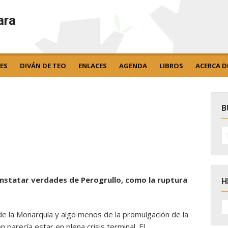
ara
ES
DIVÁN DE TEO
ENLACES
AGENDA
LIBROS
ACERCA D
B
B
po
constatar verdades de Perogrullo, como la ruptura
H
H
D
de la Monarquía y algo menos de la promulgación de la
N
 parecía estar en plena crisis terminal. El