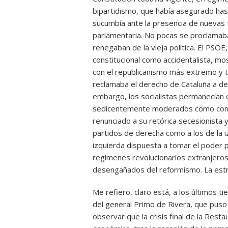
bipartidismo, que había asegurado has
sucumbía ante la presencia de nuevas 
parlamentaria. No pocas se proclamaba
renegaban de la vieja política. El PSOE
constitucional como accidentalista, m
con el republicanismo más extremo y 
reclamaba el derecho de Cataluña a deci
embargo, los socialistas permanecían e
sedicentemente moderados como con lo
renunciado a su retórica secesionista 
partidos de derecha como a los de la i
izquierda dispuesta a tomar el poder
regímenes revolucionarios extranjeros,
desengañados del reformismo. La estre
Me refiero, claro está, a los últimos 
del general Primo de Rivera, que puso f
observar que la crisis final de la Rest