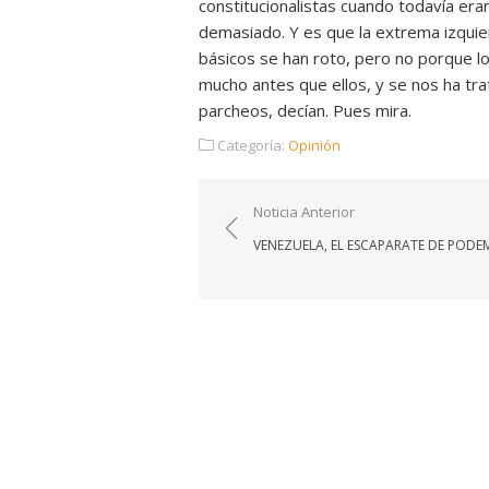
constitucionalistas cuando todavía era
demasiado. Y es que la extrema izquie
básicos se han roto, pero no porque lo
mucho antes que ellos, y se nos ha t
parcheos, decían. Pues mira.
Categoría:
Opinión
Navegación
Noticia Anterior
de
VENEZUELA, EL ESCAPARATE DE PODE
entradas