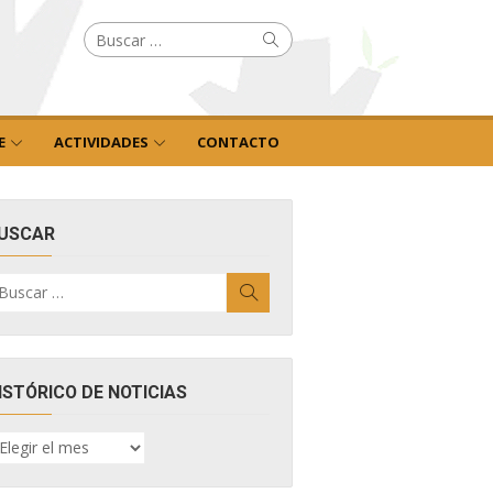
Buscar
Buscar
por:
E
ACTIVIDADES
CONTACTO
USCAR
uscar
Buscar
r:
ISTÓRICO DE NOTICIAS
ISTÓRICO
E
OTICIAS