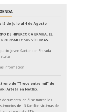
GENDA
el 5 de Julio al 4 de Agosto
XPO DE HIPERCOR A ERMUA, EL
ERRORISMO Y SUS VÍCTIMAS
spacio Joven Santander. Entrada
atuita
ás información
streno de "Trece entre mil" de
ñaki Arteta en Netflix.
n documental en él se narran los
estimonios de 13 familias víctimas de
 banda terrorista ETA.