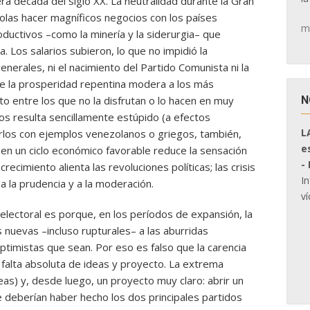
ra década del siglo XX. La neutralidad durante la Gran
las hacer magníficos negocios con los países
m
ductivos –como la minería y la siderurgia– que
 Los salarios subieron, lo que no impidió la
nerales, ni el nacimiento del Partido Comunista ni la
 que la prosperidad repentina modera a los más
N
o entre los que no la disfrutan o lo hacen en muy
os resulta sencillamente estúpido (a efectos
L
tarlos con ejemplos venezolanos o griegos, también,
e
en un ciclo económico favorable reduce la sensación
-
recimiento alienta las revoluciones políticas; las crisis
I
n a la prudencia y a la moderación.
ví
 electoral es porque, en los períodos de expansión, la
s nuevas –incluso rupturales– a las aburridas
timistas que sean. Por eso es falso que la carencia
falta absoluta de ideas y proyecto. La extrema
eas) y, desde luego, un proyecto muy claro: abrir un
 deberían haber hecho los dos principales partidos