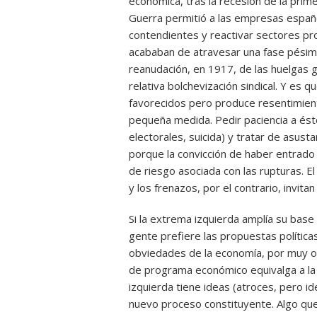
económica, tras la recesión de la prime
Guerra permitió a las empresas españo
contendientes y reactivar sectores pro
acababan de atravesar una fase pésima.
reanudación, en 1917, de las huelgas ge
relativa bolchevización sindical. Y es
favorecidos pero produce resentimient
pequeña medida. Pedir paciencia a ést
electorales, suicida) y tratar de asus
porque la convicción de haber entrado 
de riesgo asociada con las rupturas. El c
y los frenazos, por el contrario, invita
Si la extrema izquierda amplía su base
gente prefiere las propuestas política
obviedades de la economía, por muy op
de programa económico equivalga a la 
izquierda tiene ideas (atroces, pero id
nuevo proceso constituyente. Algo que