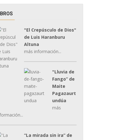
IBROS
"El Crepúsculo de Dios"
de Luis Haranburu
Altuna
más información...
"Lluvia de
Fango” de
Maite
Pagazaurt
undúa
más
formación...
“La mirada sin ira” de