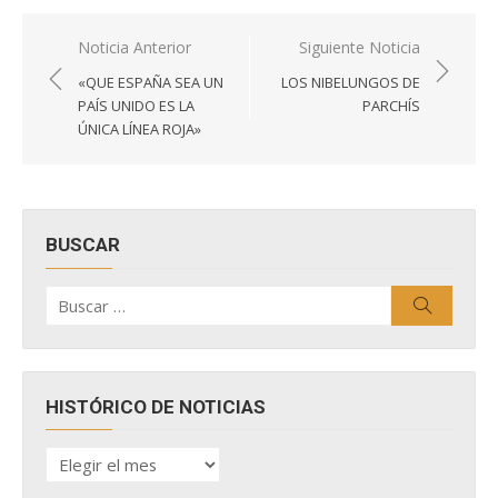
Navegación
Noticia Anterior
Siguiente Noticia
de
«QUE ESPAÑA SEA UN
LOS NIBELUNGOS DE
entradas
PAÍS UNIDO ES LA
PARCHÍS
ÚNICA LÍNEA ROJA»
BUSCAR
Buscar
Buscar
por:
HISTÓRICO DE NOTICIAS
HISTÓRICO
DE
NOTICIAS