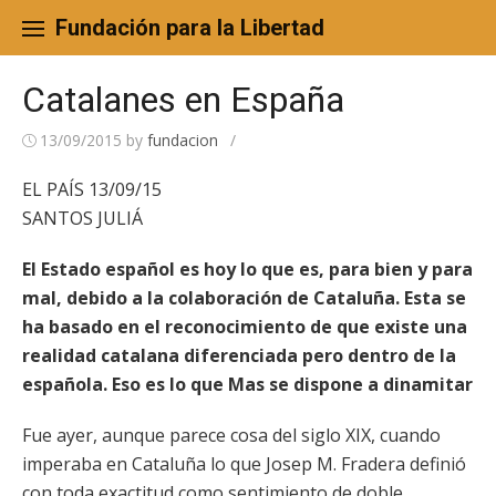
Skip
to
Fundación para la Libertad
content
Catalanes en España
13/09/2015
by
fundacion
/
EL PAÍS 13/09/15
SANTOS JULIÁ
El Estado español es hoy lo que es, para bien y para
mal, debido a la colaboración de Cataluña. Esta se
ha basado en el reconocimiento de que existe una
realidad catalana diferenciada pero dentro de la
española. Eso es lo que Mas se dispone a dinamitar
Fue ayer, aunque parece cosa del siglo XIX, cuando
imperaba en Cataluña lo que Josep M. Fradera definió
con toda exactitud como sentimiento de doble