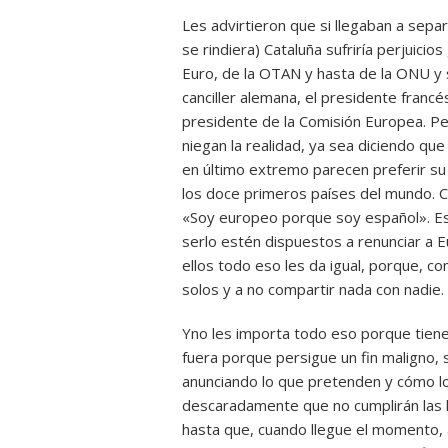
Les advirtieron que si llegaban a sepa
se rindiera) Cataluña sufriría perjuici
Euro, de la OTAN y hasta de la ONU y se
canciller alemana, el presidente francé
presidente de la Comisión Europea. Per
niegan la realidad, ya sea diciendo que
en último extremo parecen preferir su
los doce primeros países del mundo. Co
«Soy europeo porque soy español». Es 
serlo estén dispuestos a renunciar a E
ellos todo eso les da igual, porque, c
solos y a no compartir nada con nadie.
Yno les importa todo eso porque tienen
fuera porque persigue un fin maligno, 
anunciando lo que pretenden y cómo lo 
descaradamente que no cumplirán las l
hasta que, cuando llegue el momento, as