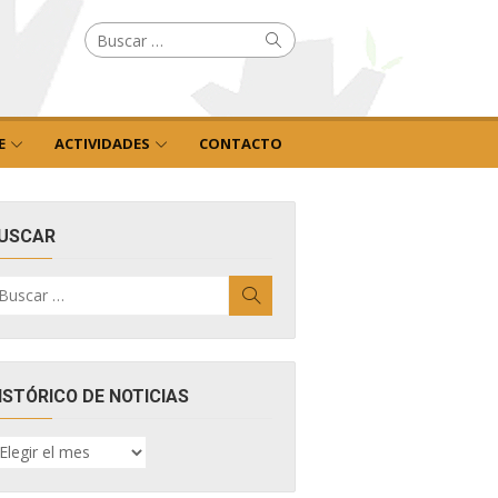
Buscar
Buscar
por:
E
ACTIVIDADES
CONTACTO
USCAR
uscar
Buscar
r:
ISTÓRICO DE NOTICIAS
ISTÓRICO
E
OTICIAS