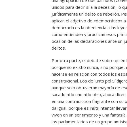
una agrupación de dos partidos (Conv
unidos para decir sí a la secesión, lo 
jurídicamente un delito de rebelión. Pe
aplican el adjetivo de «democrático» a c
democracia es la obediencia a las leye
como entienden y practican esos princip
ocasión de las declaraciones ante un ju
delitos.
Por otra parte, el debate sobre quién h
porque no existió nunca, sino porque,
hacerse en relación con todos los esp
constitucional. Los de Junts pel Sí dij
aunque solo obtuvieran mayoría de es
sacado ni lo uno ni lo otro, ahora dic
en una contradicción flagrante con su 
da igual, porque es inútil intentar lleva
viven en un sentimiento y una fantasía 
los parlamentarios de un grupo antisi