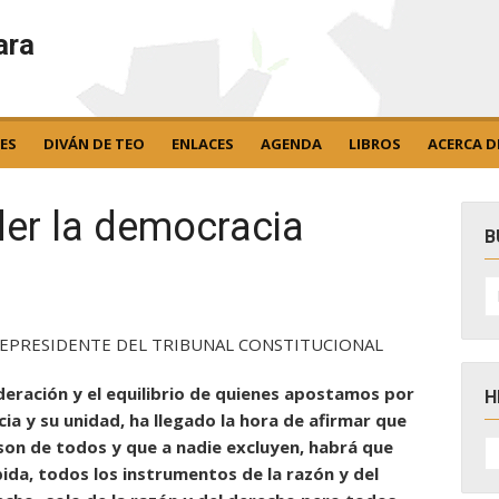
ara
ES
DIVÁN DE TEO
ENLACES
AGENDA
LIBROS
ACERCA D
der la democracia
B
B
po
CEPRESIDENTE DEL TRIBUNAL CONSTITUCIONAL
deración y el equilibrio de quienes apostamos por
H
ia y su unidad, ha llegado la hora de afirmar que
H
 son de todos y que a nadie excluyen, habrá que
D
bida, todos los instrumentos de la razón y del
N