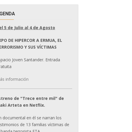
GENDA
el 5 de Julio al 4 de Agosto
XPO DE HIPERCOR A ERMUA, EL
ERRORISMO Y SUS VÍCTIMAS
spacio Joven Santander. Entrada
atuita
ás información
streno de "Trece entre mil" de
ñaki Arteta en Netflix.
n documental en él se narran los
estimonios de 13 familias víctimas de
 banda terrorista ETA.