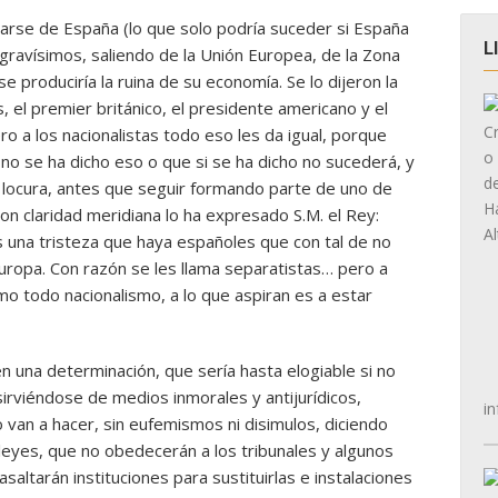
rarse de España (lo que solo podría suceder si España
L
os gravísimos, saliendo de la Unión Europea, de la Zona
 produciría la ruina de su economía. Se lo dijeron la
s, el premier británico, el presidente americano y el
o a los nacionalistas todo eso les da igual, porque
 no se ha dicho eso o que si se ha dicho no sucederá, y
 locura, antes que seguir formando parte de uno de
n claridad meridiana lo ha expresado S.M. el Rey:
una tristeza que haya españoles que con tal de no
uropa. Con razón se les llama separatistas… pero a
omo todo nacionalismo, a lo que aspiran es a estar
 una determinación, que sería hasta elogiable si no
sirviéndose de medios inmorales y antijurídicos,
in
van a hacer, sin eufemismos ni disimulos, diciendo
eyes, que no obedecerán a los tribunales y algunos
altarán instituciones para sustituirlas e instalaciones