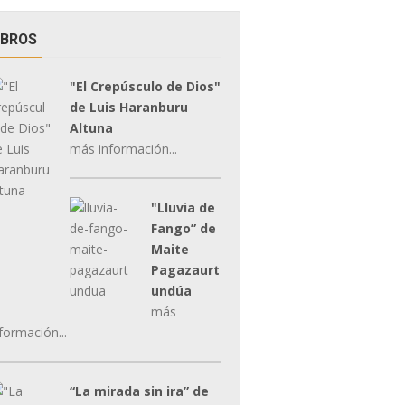
IBROS
"El Crepúsculo de Dios"
de Luis Haranburu
Altuna
más información...
"Lluvia de
Fango” de
Maite
Pagazaurt
undúa
más
formación...
“La mirada sin ira” de