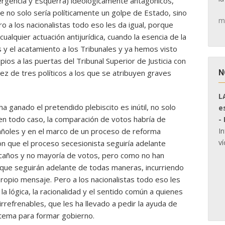
ergencia y Esquerra) ideológicamente antagónicos,
que no solo sería políticamente un golpe de Estado, sino
m
ro a los nacionalistas todo eso les da igual, porque
ualquier actuación antijurídica, cuando la esencia de la
s y el acatamiento a los Tribunales y ya hemos visto
ios a las puertas del Tribunal Superior de Justicia con
N
ez de tres políticos a los que se atribuyen graves
L
a ganado el pretendido plebiscito es inútil, no solo
e
 en todo caso, la comparación de votos habría de
-
I
añoles y en el marco de un proceso de reforma
ví
eron que el proceso secesionista seguiría adelante
caños y no mayoría de votos, pero como no han
en que seguirán adelante de todas maneras, incurriendo
propio mensaje. Pero a los nacionalistas todo eso les
r la lógica, la racionalidad y el sentido común a quienes
irrefrenables, que les ha llevado a pedir la ayuda de
stema para formar gobierno.