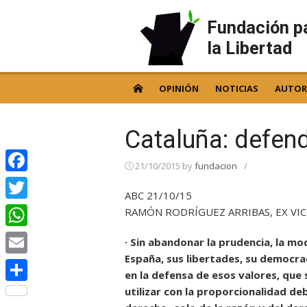
Skip
to
Fundación p
content
la Libertad
OPINIÓN
NOTICIAS
AUTOR
Cataluña: defen
21/10/2015
by
fundacion
/
Facebook
ABC 21/10/15
Twitter
RAMÓN RODRÍGUEZ ARRIBAS, EX VI
WhatsApp
· Sin abandonar la prudencia, la mo
España, sus libertades, su democrac
Email
en la defensa de esos valores, que
utilizar con la proporcionalidad de
Compartir