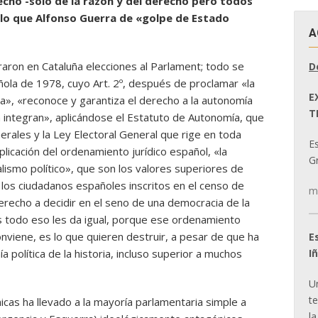
echo -solo de la razón y del derecho pero todos
e lo que Alfonso Guerra de «golpe de Estado
A
ron en Cataluña elecciones al Parlament; todo se
D
ñola de 1978, cuyo Art. 2º, después de proclamar «la
E
la», «reconoce y garantiza el derecho a la autonomía
T
a integran», aplicándose el Estatuto de Autonomía, que
rales y la Ley Electoral General que rige en toda
E
licación del ordenamiento jurídico español, «la
Gr
luralismo político», que son los valores superiores de
o, los ciudadanos españoles inscritos en el censo de
m
erecho a decidir en el seno de una democracia de la
as todo eso les da igual, porque ese ordenamiento
onviene, es lo que quieren destruir, a pesar de que ha
E
I
política de la historia, incluso superior a muchos
U
t
icas ha llevado a la mayoría parlamentaria simple a
la