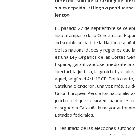
derecho -solo de la razón y del der
sin excepción- si llega a producirs
lento»
EL pasado 27 de septiembre se celebra
hizo al amparo de la Constitución Espa
indisoluble unidad de la Nación españo
de las nacionalidades y regiones que l
es una Ley Orgánica de las Cortes Gene
España, garantizándose, mediante la ap
libertad, la justicia, la igualdad y el p
aquel, según el Art. 1º CE. Por lo tant
Cataluña ejercieron, una vez más, su d
Unión Europea. Pero a los nacionalist
jurídico del que se sirven cuando les c
otorgado a Cataluña la mayor autonomía 
Estados federales.
El resultado de las elecciones autonóm