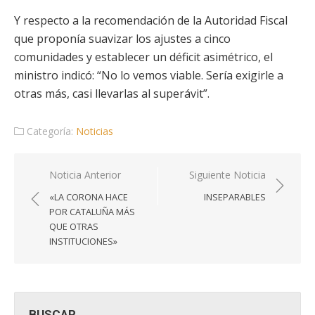
Y respecto a la recomendación de la Autoridad Fiscal
que proponía suavizar los ajustes a cinco
comunidades y establecer un déficit asimétrico, el
ministro indicó: “No lo vemos viable. Sería exigirle a
otras más, casi llevarlas al superávit”.
Categoría:
Noticias
Navegación
Noticia Anterior
Siguiente Noticia
de
«LA CORONA HACE
INSEPARABLES
entradas
POR CATALUÑA MÁS
QUE OTRAS
INSTITUCIONES»
BUSCAR