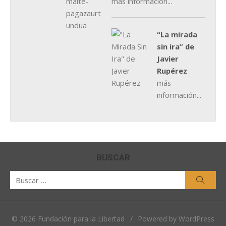
más información...
“La mirada
sin ira” de
Javier
Rupérez
más
información...
BUSCAR
Buscar
Busca
por:
© 2026 Fundación para la Libertad
/
Powered by WordPress