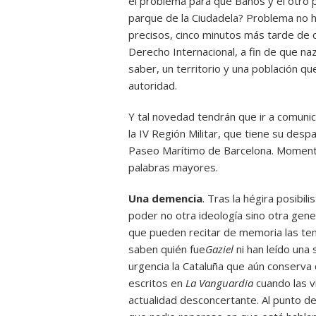
el problema para que Baños y el otro p
parque de la Ciudadela? Problema no ha
precisos, cinco minutos más tarde de 
Derecho Internacional, a fin de que na
saber, un territorio y una población q
autoridad.
Y tal novedad tendrán que ir a comunic
la IV Región Militar, que tiene su desp
Paseo Marítimo de Barcelona. Momento
palabras mayores.
Una demencia
. Tras la hégira posibili
poder no otra ideología sino otra gen
que pueden recitar de memoria las t
saben quién fue
Gaziel
ni han leído una 
urgencia la Cataluña que aún conserva 
escritos en
La Vanguardia
cuando las 
actualidad desconcertante. Al punto de