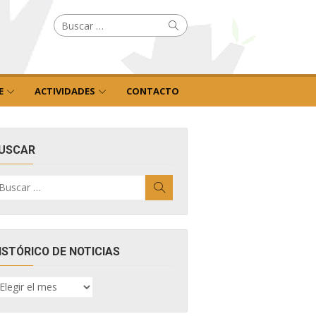
Buscar
Buscar
por:
E
ACTIVIDADES
CONTACTO
USCAR
uscar
Buscar
r:
ISTÓRICO DE NOTICIAS
ISTÓRICO
E
OTICIAS