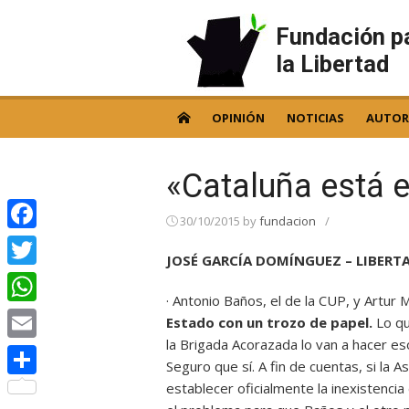
Skip
to
Fundación p
content
la Libertad
OPINIÓN
NOTICIAS
AUTOR
«Cataluña está 
30/10/2015
by
fundacion
/
Facebook
JOSÉ GARCÍA DOMÍNGUEZ – LIBERTA
Twitter
· Antonio Baños, el de la CUP, y Artur 
WhatsApp
Estado con un trozo de papel.
Lo q
la Brigada Acorazada lo van a hacer es
Email
Seguro que sí. A fin de cuentas, si la
establecer oficialmente la inexistencia 
Compartir