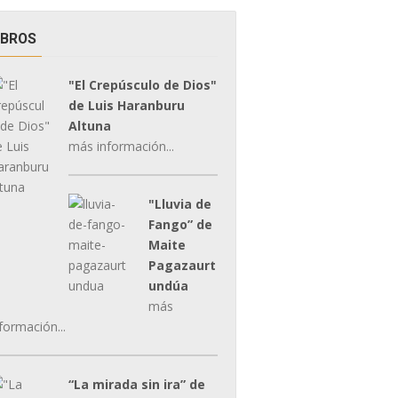
IBROS
"El Crepúsculo de Dios"
de Luis Haranburu
Altuna
más información...
"Lluvia de
Fango” de
Maite
Pagazaurt
undúa
más
formación...
“La mirada sin ira” de