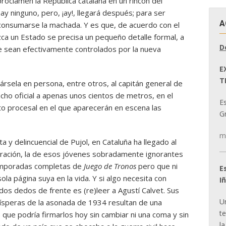
roclamen la República catalana en un rincón del
y ninguno, pero, ¡ay!, llegará después; para ser
A
consumarse la machada. Y es que, de acuerdo con el
zca un Estado se precisa un pequeño detalle formal, a
D
ue sean efectivamente controlados por la nueva
E
T
ársela en persona, entre otros, al capitán general de
acho oficial a apenas unos cientos de metros, en el
E
 procesal en el que aparecerán en escena las
Gr
m
sta y delincuencial de Pujol, en Cataluña ha llegado al
eración, la de esos jóvenes sobradamente ignorantes
emporadas completas de
Juego de Tronos
pero que ni
E
sola página suya en la vida. Y si algo necesita con
I
dos dedos de frente es (re)leer a Agustí Calvet. Sus
U
vísperas de la asonada de 1934 resultan de una
t
 que podría firmarlos hoy sin cambiar ni una coma y sin
la