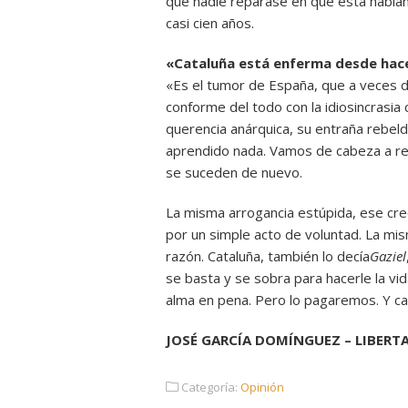
que nadie reparase en que está habland
casi cien años.
«Cataluña está enferma desde hace
«Es el tumor de España, que a veces do
conforme del todo con la idiosincrasia ca
querencia anárquica, su entraña rebel
aprendido nada. Vamos de cabeza a re
se suceden de nuevo.
La misma arrogancia estúpida, ese cr
por un simple acto de voluntad. La mis
razón. Cataluña, también lo decía
Gaziel
se basta y se sobra para hacerle la vi
alma en pena. Pero lo pagaremos. Y ca
JOSÉ GARCÍA DOMÍNGUEZ – LIBERTA
Categoría:
Opinión