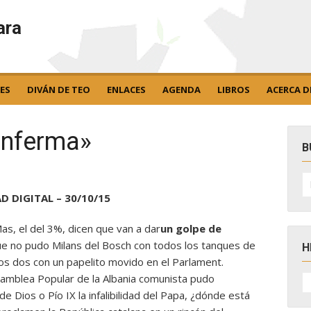
ara
ES
DIVÁN DE TEO
ENLACES
AGENDA
LIBROS
ACERCA D
enferma»
B
B
po
D DIGITAL – 30/10/15
Mas, el del 3%, dicen que van a dar
un golpe de
ue no pudo Milans del Bosch con todos los tanques de
H
os dos con un papelito movido en el Parlament.
H
 Asamblea Popular de la Albania comunista pudo
D
de Dios o Pío IX la infalibilidad del Papa, ¿dónde está
N