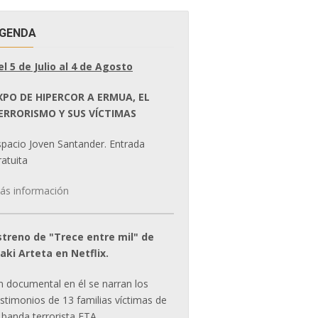
GENDA
el 5 de Julio al 4 de Agosto
XPO DE HIPERCOR A ERMUA, EL
ERRORISMO Y SUS VÍCTIMAS
spacio Joven Santander. Entrada
atuita
ás información
streno de "Trece entre mil" de
ñaki Arteta en Netflix.
n documental en él se narran los
estimonios de 13 familias víctimas de
 banda terrorista ETA.