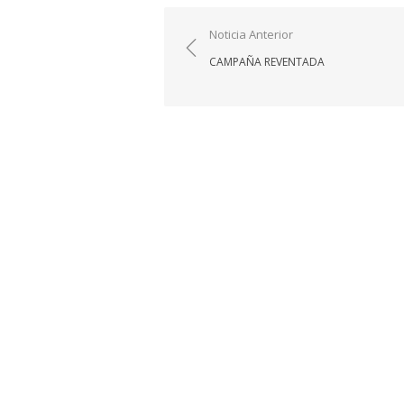
Navegación
Noticia Anterior
de
CAMPAÑA REVENTADA
entradas