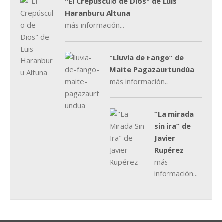
"El Crepúsculo de Dios" de Luis
Haranburu Altuna
más información...
"Lluvia de Fango” de
Maite Pagazaurtundúa
más información...
“La mirada
sin ira” de
Javier
Rupérez
más
información...