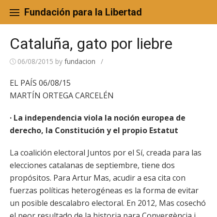
Skip
to
Fundación para la Libertad
content
Cataluña, gato por liebre
06/08/2015
by
fundacion
/
EL PAÍS 06/08/15
MARTÍN ORTEGA CARCELÉN
· La independencia viola la noción europea de
derecho, la Constitución y el propio Estatut
La coalición electoral Juntos por el Sí, creada para las
elecciones catalanas de septiembre, tiene dos
propósitos. Para Artur Mas, acudir a esa cita con
fuerzas políticas heterogéneas es la forma de evitar
un posible descalabro electoral. En 2012, Mas cosechó
el peor resultado de la historia para Convergència i