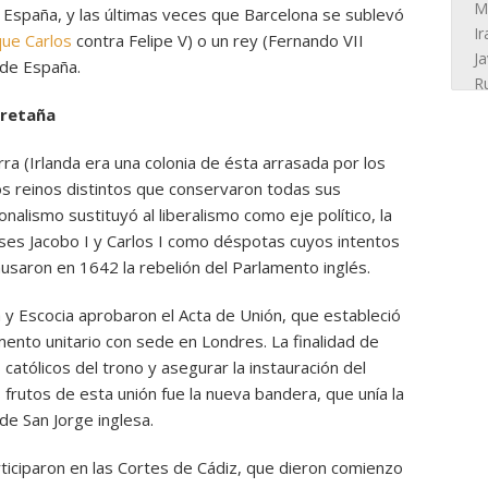
 España, y las últimas veces que Barcelona se sublevó
que Carlos
contra Felipe V) o un rey (Fernando VII
 de España.
Bretaña
erra (Irlanda era una colonia de ésta arrasada por los
s reinos distintos que conservaron todas sus
onalismo sustituyó al liberalismo como eje político, la
eses Jacobo I y Carlos I como déspotas cuyos intentos
ausaron en 1642 la rebelión del Parlamento inglés.
 y Escocia aprobaron el Acta de Unión, que estableció
mento unitario con sede en Londres. La finalidad de
s católicos del trono y asegurar la instauración del
 frutos de esta unión fue la nueva bandera, que unía la
de San Jorge inglesa.
ticiparon en las Cortes de Cádiz, que dieron comienzo