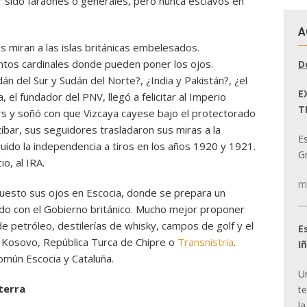
 sido faraones o generales, pero nunca esclavos en
A
 miran a las islas británicas embelesados.
ntos cardinales donde pueden poner los ojos.
D
dán del Sur y Sudán del Norte?, ¿India y Pakistán?, ¿el
E
el fundador del PNV, llegó a felicitar al Imperio
T
ers y soñó con que Vizcaya cayese bajo el protectorado
bar, sus seguidores trasladaron sus miras a la
E
uido la independencia a tiros en los años 1920 y 1921.
Gr
o, al IRA.
m
puesto sus ojos en Escocia, donde se prepara un
o con el Gobierno británico. Mucho mejor proponer
 petróleo, destilerías de whisky, campos de golf y el
E
s Kosovo, República Turca de Chipre o
Transnistria
.
I
omún Escocia y Cataluña.
U
terra
t
la