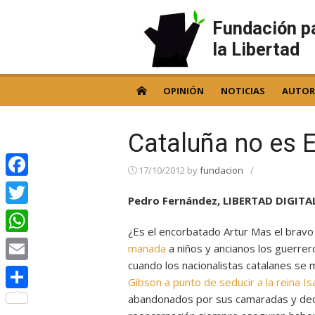
Skip
to
Fundación p
content
la Libertad
OPINIÓN
NOTICIAS
AUTOR
Cataluña no es 
17/10/2012
by
fundacion
/
Facebook
Pedro Fernández, LIBERTAD DIGITAL
Twitter
¿Es el encorbatado Artur Mas el bravo 
WhatsApp
manada
a niños y ancianos los guerre
cuando los nacionalistas catalanes se
Email
Gibson a punto de seducir a la reina Is
abandonados por sus camaradas y decap
Compartir