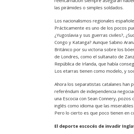
reencarnación siempre aseguran haber
las pirámides o simples soldados.
Los nacionalismos regionales españoles
Prácticamente es uno de los pocos pu
¿Yugoslavia y sus guerras civiles?, ¿Su
Congo y Katanga? Aunque Sabino Arana, 
Británico por su victoria sobre los bó
de Londres, como el sultanato de Zanzí
República de Irlanda, que había conseg
Los etarras tienen como modelo, y soci
Ahora los separatistas catalanes han 
referéndum de independencia negociad
una Escocia con Sean Connery, pozos de
inglés como idioma que las miserable
Pero lo cierto es que poco tienen en c
El deporte escocés de invadir Ingla