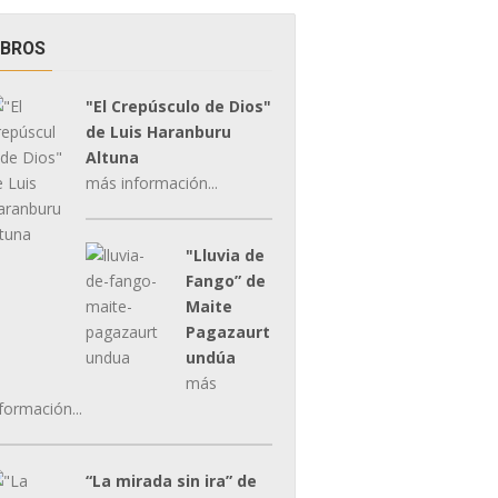
IBROS
"El Crepúsculo de Dios"
de Luis Haranburu
Altuna
más información...
"Lluvia de
Fango” de
Maite
Pagazaurt
undúa
más
formación...
“La mirada sin ira” de