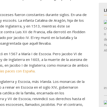
L
scoceses fueron constantes durante siglos. En una de
y escocés. La infanta Catalina de Aragón, hija de los
 de Inglaterra, y en 1513, mientras éste se
 contra Luis XII de Francia, ella derrotó en Flodden
do por Jacobo IV. El rey murió en la batalla y la
nsangrentada que aquél llevaba.
itó en 1567 a María I de Escocia. Pero Jacobo VI de
rey de Inglaterra en 1603, a la muerte de la asesina de
ás, en Jacobo I de Inglaterra; como monarca de ambos
 las paces con España
.
nglaterra y Escocia, más Irlanda. Los monarcas de la
a reinar en Escocia en el siglo XIV, gobernaron
in
católica de la familia, encarnada en los
ra y VII de Escocia, reivindicó sus derechos hasta el
uchos escoceses, llamados
jacobitas
. Por el contrario,