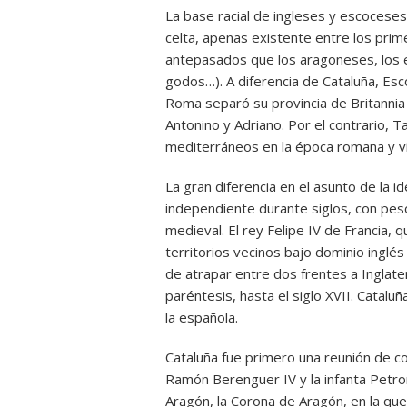
La base racial de ingleses y escoceses
celta, apenas existente entre los prim
antepasados que los aragoneses, los e
godos…). A diferencia de Cataluña, Es
Roma separó su provincia de Britannia 
Antonino y Adriano. Por el contrario, T
mediterráneos en la época romana y v
La gran diferencia en el asunto de la id
independiente durante siglos, con peso
medieval. El rey Felipe IV de Francia, q
territorios vecinos bajo dominio inglés 
de atrapar entre dos frentes a Inglater
paréntesis, hasta el siglo XVII. Catalu
la española.
Cataluña fue primero una reunión de c
Ramón Berenguer IV y la infanta Petron
Aragón, la Corona de Aragón, en la qu