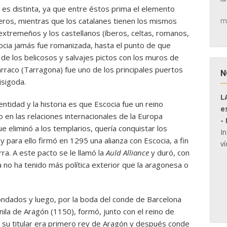
 es distinta, ya que entre éstos prima el elemento
m
eros, mientras que los catalanes tienen los mismos
xtremeños y los castellanos (íberos, celtas, romanos,
cocia jamás fue romanizada, hasta el punto de que
de los belicosos y salvajes pictos con los muros de
arraco (Tarragona) fue uno de los principales puertos
N
isigoda.
L
entidad y la historia es que Escocia fue un reino
e
 en las relaciones internacionales de la Europa
-
ue eliminó a los templarios, quería conquistar los
I
y para ello firmó en 1295 una alianza con Escocia, a fin
ví
ra. A este pacto se le llamó la
Auld
Alliance
y duró, con
ña no ha tenido más política exterior que la aragonesa o
ondados y luego, por la boda del conde de Barcelona
ila de Aragón (1150), formó, junto con el reino de
e su titular era primero rey de Aragón y después conde