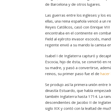
de Barcelona y de otros lugares.
Las guerras entre los ingleses y los e
ellas, una reina española venció a un re
Reyes Católicos, casó con Enrique VIII
encontraba en el continente en combate
Field al ejército invasor escocés, manda
regente envió a su marido la camisa e
Isabel I de Inglaterra capturó y decap
Escocia, hijo de ésta, se convirtió en 
su madre, y pasó a convertirse, adem
reinos, su primer paso fue el de
hacer
Se produjo así la primera unión entre I
dinastía Estuardo, que había empezado 
también Inglaterra hasta 1714. La rama 
descendientes de Jacobo II de Inglater
siglo XIX y contó con la lealtad de m