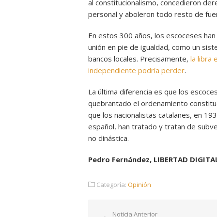
al constitucionalismo, concedieron de
personal y aboleron todo resto de fue
En estos 300 años, los escoceses han 
unión en pie de igualdad, como un siste
bancos locales. Precisamente,
la libra
independiente podría perder
.
La última diferencia es que los escoces
quebrantado el ordenamiento constituc
que los nacionalistas catalanes, en 1
español, han tratado y tratan de subver
no dinástica.
Pedro Fernández, LIBERTAD DIGITAL
Categoría:
Opinión
Navegación
Noticia Anterior