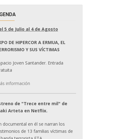
GENDA
el 5 de Julio al 4 de Agosto
XPO DE HIPERCOR A ERMUA, EL
ERRORISMO Y SUS VÍCTIMAS
spacio Joven Santander. Entrada
atuita
ás información
streno de "Trece entre mil" de
ñaki Arteta en Netflix.
n documental en él se narran los
estimonios de 13 familias víctimas de
 banda terrorista ETA.