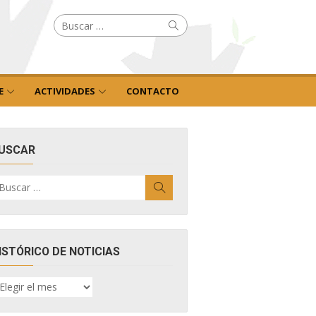
Buscar
Buscar
por:
E
ACTIVIDADES
CONTACTO
USCAR
uscar
Buscar
r:
ISTÓRICO DE NOTICIAS
ISTÓRICO
E
OTICIAS