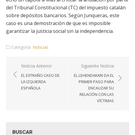
del Tribunal Constitucional (TC) del impuesto catalán
sobre depósitos bancarios. Según Junqueras, este
caso es una demostración de que es imposible
garantizar la justicia social sin la independencia.
Categoría:
Noticias
Navegación
Noticia Anterior
Siguiente Noticia
de
EL EXTRAÑO CASO DE
EL LEHENDAKARI DA EL
entradas
LA IZQUIERDA
PRIMER PASO PARA
ESPAÑOLA
ENCAUZAR SU
RELACIÓN CON LAS
VÍCTIMAS
BUSCAR