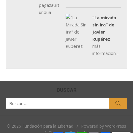
“La mirada
sin ira” de
Javier
Rupérez
más
información...
BUSCAR
Buscar
Busca
por:
© 2026 Fundación para la Libertad
/
Powered by WordPress
/
Theme by Design Lab