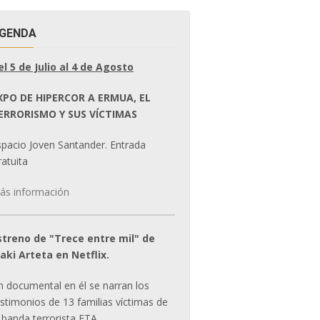
GENDA
el 5 de Julio al 4 de Agosto
XPO DE HIPERCOR A ERMUA, EL
ERRORISMO Y SUS VÍCTIMAS
spacio Joven Santander. Entrada
atuita
ás información
streno de "Trece entre mil" de
ñaki Arteta en Netflix.
n documental en él se narran los
estimonios de 13 familias víctimas de
 banda terrorista ETA.