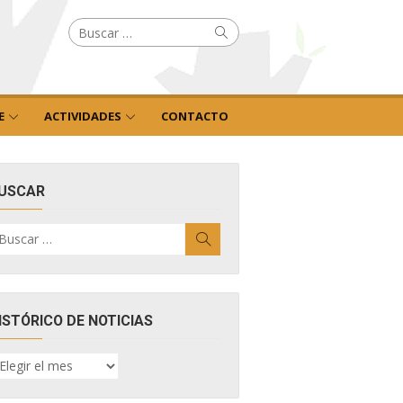
Buscar
Buscar
por:
E
ACTIVIDADES
CONTACTO
USCAR
uscar
Buscar
r:
ISTÓRICO DE NOTICIAS
ISTÓRICO
E
OTICIAS