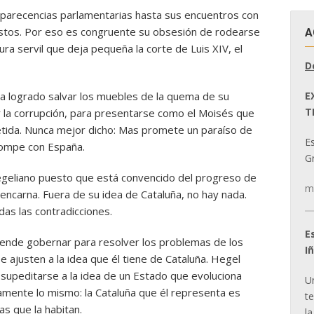
mparecencias parlamentarias hasta sus encuentros con
estos. Por eso es congruente su obsesión de rodearse
A
ra servil que deja pequeña la corte de Luis XIV, el
D
E
 ha logrado salvar los muebles de la quema de su
T
 la corrupción, para presentarse como el Moisés que
metida. Nunca mejor dicho: Mas promete un paraíso de
E
 rompe con España.
Gr
egeliano puesto que está convencido del progreso de
m
 encarna. Fuera de su idea de Cataluña, no hay nada.
das las contradicciones.
E
etende gobernar para resolver los problemas de los
I
e ajusten a la idea que él tiene de Cataluña. Hegel
 supeditarse a la idea de un Estado que evoluciona
U
tamente lo mismo: la Cataluña que él representa es
t
s que la habitan.
la