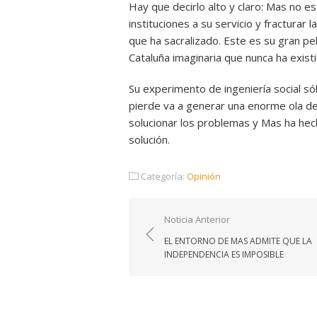
Hay que decirlo alto y claro: Mas no 
instituciones a su servicio y fracturar
que ha sacralizado. Este es su gran peli
Cataluña imaginaria que nunca ha existi
Su experimento de ingeniería social s
pierde va a generar una enorme ola de 
solucionar los problemas y Mas ha hech
solución.
Categoría:
Opinión
Navegación
Noticia Anterior
de
EL ENTORNO DE MAS ADMITE QUE LA
entradas
INDEPENDENCIA ES IMPOSIBLE