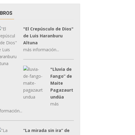
IBROS
"El Crepúsculo de Dios"
de Luis Haranburu
Altuna
más información...
"Lluvia de
Fango” de
Maite
Pagazaurt
undúa
más
formación...
“La mirada sin ira” de