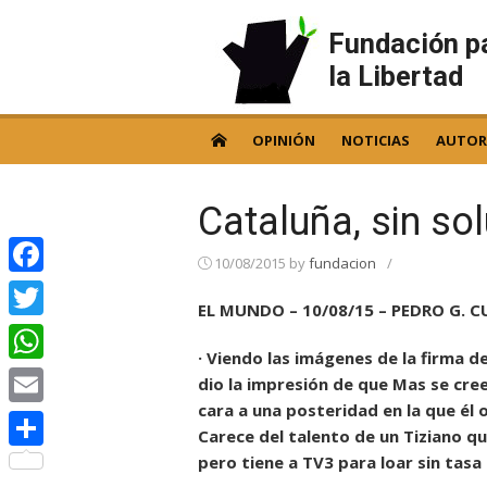
Skip
to
Fundación p
content
la Libertad
OPINIÓN
NOTICIAS
AUTOR
Cataluña, sin so
10/08/2015
by
fundacion
/
Facebook
EL MUNDO – 10/08/15 – PEDRO G.
Twitter
· Viendo las imágenes de la firma d
WhatsApp
dio la impresión de que Mas se cre
cara a una posteridad en la que él o
Email
Carece del talento de un Tiziano q
pero tiene a TV3 para loar sin tasa
Compartir