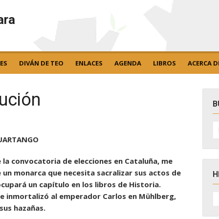
ara
ES
DIVÁN DE TEO
ENLACES
AGENDA
LIBROS
ACERCA D
lución
B
B
po
 CUARTANGO
e la convocatoria de elecciones en Cataluña, me
e un monarca que necesita sacralizar sus actos de
H
cupará un capítulo en los libros de Historia.
H
ue inmortalizó al emperador Carlos en Mühlberg,
D
 sus hazañas.
N