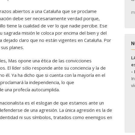
 brazos abiertos a una Cataluña que se proclame
m
irmación debe ser necesariamente verdad porque,
llo tiene la cualidad de ver lo que nadie percibe. Ese
u sagrada misión le coloca por encima del bien y del
ha dejado claro que no están vigentes en Cataluña. Por
N
 sus planes.
L
ades, Mas opone una ética de las convicciones
e
s. El líder sólo responde ante su conciencia y la de
-
o él. Ya ha dicho que si cuenta con la mayoría en el
I
proclamará la independencia, lo que
ví
de una profecía autocumplida.
nacionalista es el eslogan de que estamos ante un
 defenderse de una agresión. La única agresión es la de
identidad ni sus símbolos, tratados como enemigos en