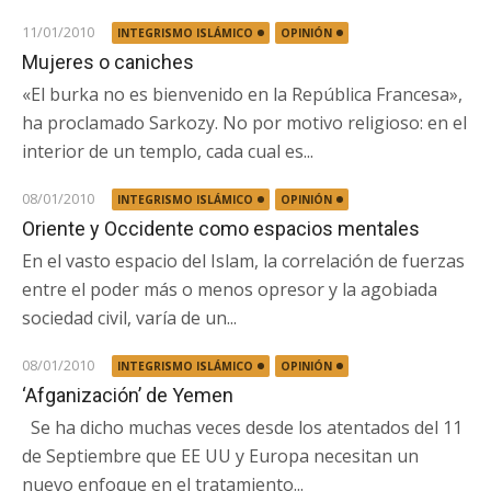
11/01/2010
INTEGRISMO ISLÁMICO
OPINIÓN
Mujeres o caniches
«El burka no es bienvenido en la República Francesa»,
ha proclamado Sarkozy. No por motivo religioso: en el
interior de un templo, cada cual es...
08/01/2010
INTEGRISMO ISLÁMICO
OPINIÓN
Oriente y Occidente como espacios mentales
En el vasto espacio del Islam, la correlación de fuerzas
entre el poder más o menos opresor y la agobiada
sociedad civil, varía de un...
08/01/2010
INTEGRISMO ISLÁMICO
OPINIÓN
‘Afganización’ de Yemen
Se ha dicho muchas veces desde los atentados del 11
de Septiembre que EE UU y Europa necesitan un
nuevo enfoque en el tratamiento...