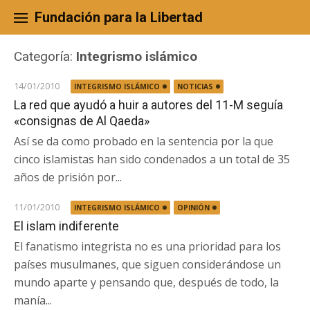
Skip
to
Fundación para la Libertad
content
Categoría:
Integrismo islámico
14/01/2010
INTEGRISMO ISLÁMICO
NOTICIAS
La red que ayudó a huir a autores del 11-M seguía
«consignas de Al Qaeda»
Así se da como probado en la sentencia por la que
cinco islamistas han sido condenados a un total de 35
años de prisión por...
11/01/2010
INTEGRISMO ISLÁMICO
OPINIÓN
El islam indiferente
El fanatismo integrista no es una prioridad para los
países musulmanes, que siguen considerándose un
mundo aparte y pensando que, después de todo, la
manía...