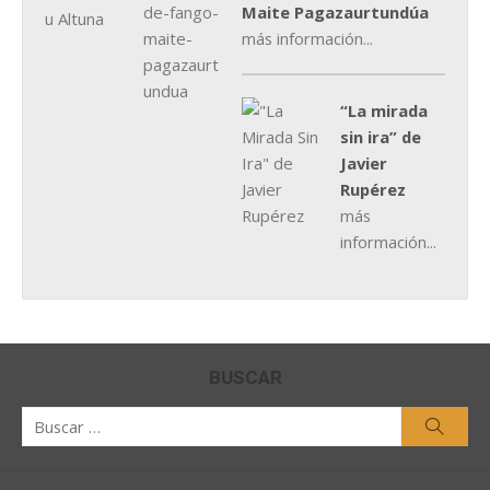
Maite Pagazaurtundúa
más información...
“La mirada
sin ira” de
Javier
Rupérez
más
información...
BUSCAR
Buscar
Busca
por: