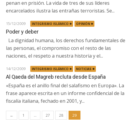
penan en prisión. La vida de tres de sus líderes
encarcelados ilustra las entrañas terroristas. Se...
15/12/2009
INTEGRISMO ISLÁMICO
OPINIÓN
Poder y deber
La dignidad humana, los derechos fundamentales de
las personas, el compromiso con el resto de las
naciones, el respeto a nuestra historia y el...
14/12/2009
INTEGRISMO ISLÁMICO
NOTICIAS
Al Qaeda del Magreb recluta desde España
«España es el anillo final del salafismo en Europa». La
frase aparece escrita en un informe confidencial de la
fiscalía italiana, fechado en 2001, y...
Paginación
←
1
…
27
28
29
de
entradas