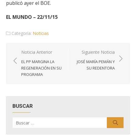
publicó ayer el BOE.
EL MUNDO – 22/11/15
Categoría:
Noticias
Navegación
Noticia Anterior
Siguiente Noticia
de
EL PP MARGINA LA
JOSÉ MARÍA PEMÁN Y
entradas
REGENERACIÓN EN SU
SU REDENTORA
PROGRAMA
BUSCAR
Buscar
Buscar
por: