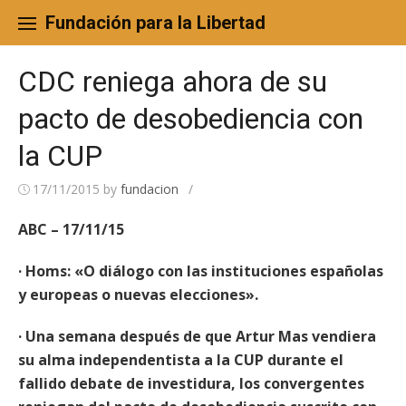
Skip
to
Fundación para la Libertad
content
CDC reniega ahora de su
pacto de desobediencia con
la CUP
17/11/2015
by
fundacion
/
ABC – 17/11/15
· Homs: «O diálogo con las instituciones españolas
y europeas o nuevas elecciones».
· Una semana después de que Artur Mas vendiera
su alma independentista a la CUP durante el
fallido debate de investidura, los convergentes