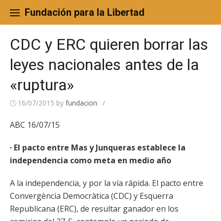
Skip
to
Fundación para la Libertad
content
CDC y ERC quieren borrar las
leyes nacionales antes de la
«ruptura»
16/07/2015
by
fundacion
/
ABC 16/07/15
· El pacto entre Mas y Junqueras establece la
independencia como meta en medio año
A la independencia, y por la vía rápida. El pacto entre
Convergència Democràtica (CDC) y Esquerra
Republicana (ERC), de resultar ganador en los