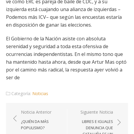
ve como ERC es pareja de baile de CDC, y a su
izquierda está cuajando una alianza de izquierdas –
Podemos más ICV– que según las encuestas estaría
en disposición de ganar las elecciones.
El Gobierno de la Nación asiste con absoluta
serenidad y seguridad a toda esta ofensiva de
ocurrencias independentistas. En el mismo tono que
ha mantenido hasta ahora, desde que Artur Mas optó
por el camino más radical, la respuesta ayer volvió a
ser de
Categoría:
Noticias
Navegación
Noticia Anterior
Siguiente Noticia
de
¿QUIÉN DA MÁS
LIBRES E IGUALES
entradas
POPULISMO?
DENUNCIA QUE