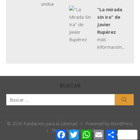
“La mirada
sin ira” de
Javier
Rupérez
más
información...
BUSCAR
Buscar
Busca
por:
© 2026 Fundación para la Libertad
/
Powered by WordPress
/
Theme by Design Lab
Facebook
Twitter
WhatsApp
Email
Comparti