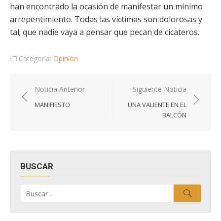
han encontrado la ocasión de manifestar un mínimo
arrepentimiento. Todas las víctimas son dolorosas y
tal; que nadie vaya a pensar que pecan de cicateros.
Categoría:
Opinión
Navegación
Noticia Anterior
Siguiente Noticia
de
MANIFIESTO
UNA VALIENTE EN EL
entradas
BALCÓN
BUSCAR
Buscar
Buscar
por: