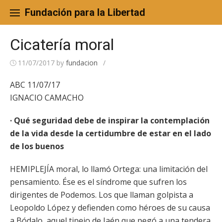
Skip
to
Fundación para la Libertad
content
Cicatería moral
11/07/2017
by
fundacion
/
ABC 11/07/17
IGNACIO CAMACHO
· Qué seguridad debe de inspirar la contemplación
de la vida desde la certidumbre de estar en el lado
de los buenos
HEMIPLEJÍA moral, lo llamó Ortega: una limitación del
pensamiento. Ése es el síndrome que sufren los
dirigentes de Podemos. Los que llaman golpista a
Leopoldo López y defienden como héroes de su causa
a Bódalo, aquel tipejo de Jaén que pegó a una tendera