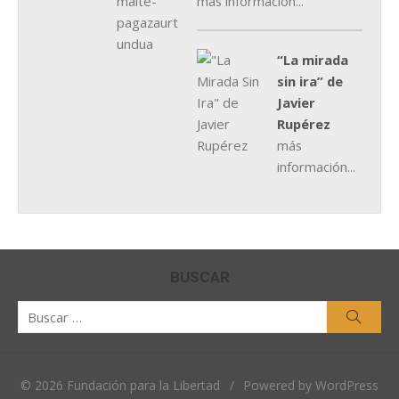
más información...
“La mirada
sin ira” de
Javier
Rupérez
más
información...
BUSCAR
Buscar
Busca
por:
© 2026 Fundación para la Libertad
/
Powered by WordPress