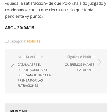
«queda la satisfacción» de que Polo «ha sido juzgado y
condenado» con lo que cierra un ciclo que tenía
pendiente «y punto».
ABC – 30/04/15
Categoría:
Noticias
Navegación
Noticia Anterior
Siguiente Noticia
de
CATALÁ ABRE EL
QUEREMOS IMANES
entradas
DEBATE SOBRE SI SE
CATALANES
DEBE SANCIONAR A LA
PRENSA POR LAS
FILTRACIONES
BUSCAR