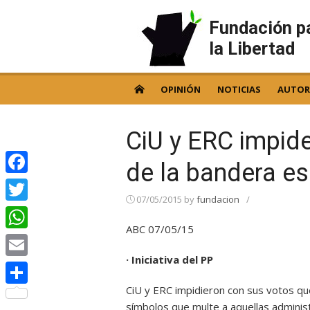
Skip
to
Fundación p
content
la Libertad
OPINIÓN
NOTICIAS
AUTOR
CiU y ERC impide
de la bandera e
Facebook
07/05/2015
by
fundacion
/
Twitter
ABC 07/05/15
WhatsApp
· Iniciativa del PP
Email
CiU y ERC impidieron con sus votos qu
Compartir
símbolos que multe a aquellas administ