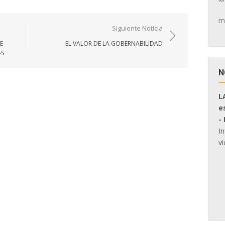
m
Siguiente Noticia
E
EL VALOR DE LA GOBERNABILIDAD
-S
N
L
e
-
I
ví