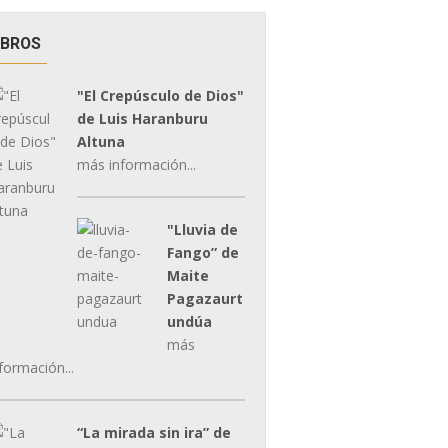
IBROS
"El Crepúsculo de Dios"
de Luis Haranburu
Altuna
más información...
"Lluvia de
Fango” de
Maite
Pagazaurt
undúa
más
formación...
“La mirada sin ira” de