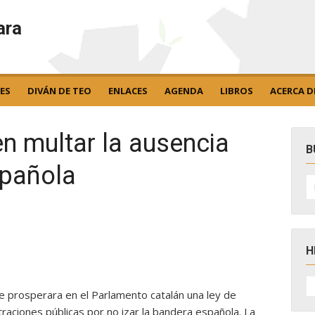
ara
ES
DIVÁN DE TEO
ENLACES
AGENDA
LIBROS
ACERCA D
n multar la ausencia
B
spañola
B
po
H
H
D
e prosperara en el Parlamento catalán una ley de
N
raciones públicas por no izar la bandera española. La