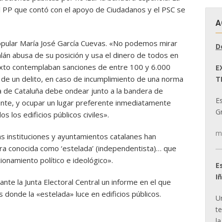
del PP que contó con el apoyo de Ciudadanos y el PSC se
A
popular María José García Cuevas. «No podemos mirar
D
lán abusa de su posición y usa el dinero de todos en
l texto contemplaban sanciones de entre 100 y 6.000
E
n de un delito, en caso de incumplimiento de una norma
T
a de Cataluña debe ondear junto a la bandera de
E
te, y ocupar un lugar preferente inmediatamente
Gr
s los edificios públicos civiles».
m
s instituciones y ayuntamientos catalanes han
ra conocida como ‘estelada’ (independentista)… que
onamiento político e ideológico».
E
I
ante la Junta Electoral Central un informe en el que
s donde la «estelada» luce en edificios públicos.
U
t
la