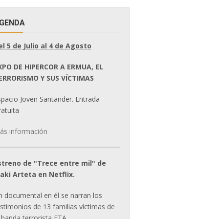
GENDA
el 5 de Julio al 4 de Agosto
XPO DE HIPERCOR A ERMUA, EL
ERRORISMO Y SUS VÍCTIMAS
spacio Joven Santander. Entrada
atuita
ás información
streno de "Trece entre mil" de
ñaki Arteta en Netflix.
n documental en él se narran los
estimonios de 13 familias víctimas de
 banda terrorista ETA.