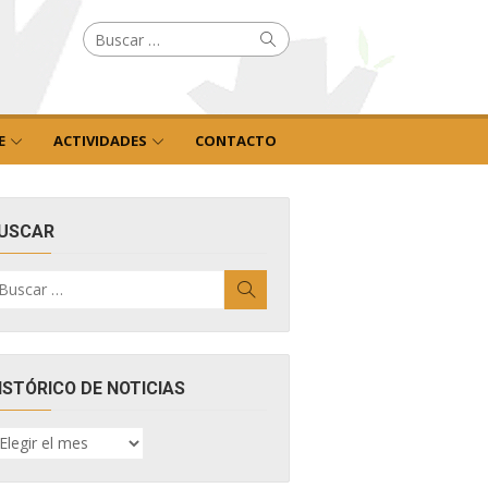
Buscar
Buscar
por:
E
ACTIVIDADES
CONTACTO
USCAR
uscar
Buscar
r:
ISTÓRICO DE NOTICIAS
ISTÓRICO
E
OTICIAS