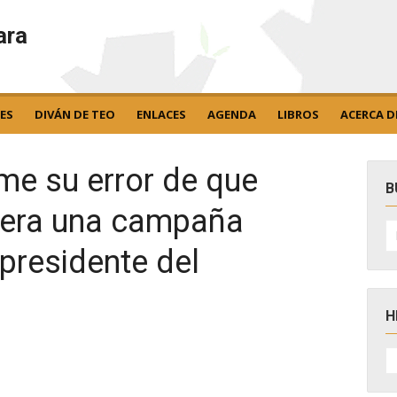
ara
ES
DIVÁN DE TEO
ENLACES
AGENDA
LIBROS
ACERCA D
e su error de que
B
ciera una campaña
B
po
 presidente del
H
H
D
N