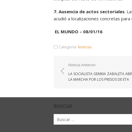
7. Ausencia de actos sectoriales
. L
acudió a localizaciones concretas par
EL MUNDO – 08/01/16
Categoría:
Noticias
Navegación
Noticia Anterior
de
LA SOCIALISTA GEMMA ZABALETA ABR
entradas
LA MARCHA POR LOS PRESOS DE ETA
BUSCAR
Buscar
por: