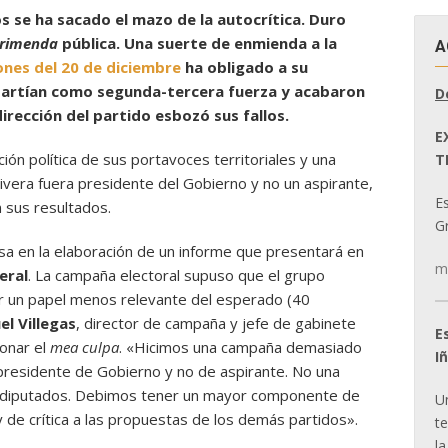
s se ha sacado el mazo de la autocrítica. Duro
primenda
pública. Una suerte de enmienda a la
A
ones del 20 de diciembre
ha obligado a su
 partían como segunda-tercera fuerza y acabaron
D
dirección del partido esbozó sus fallos.
E
ción política de sus portavoces territoriales y una
T
Rivera fuera presidente del Gobierno y no un aspirante,
E
 sus resultados.
Gr
sa en la elaboración de un informe que presentará en
m
eral
. La campaña electoral supuso que el grupo
er un papel menos relevante del esperado (40
l Villegas
, director de campaña y jefe de gabinete
E
tonar el
mea culpa
. «Hicimos una campaña demasiado
I
 presidente de Gobierno y no de aspirante. No una
o diputados. Debimos tener un mayor componente de
U
 y de crítica a las propuestas de los demás partidos».
t
la