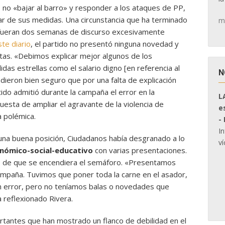
 no «bajar al barro» y responder a los ataques de PP,
r de sus medidas. Una circunstancia que ha terminado
m
 fueran dos semanas de discurso excesivamente
te diario
, el partido no presentó ninguna novedad y
stas. «Debimos explicar mejor algunos de los
das estrellas como el salario digno [en referencia al
N
dieron bien seguro que por una falta de explicación
tido admitió durante la campaña el error en la
L
esta de ampliar el agravante de la violencia de
e
a polémica.
-
I
una buena posición, Ciudadanos había desgranado a lo
ví
nómico-social-educativo
con varias presentaciones.
s de que se encendiera el semáforo. «Presentamos
mpaña. Tuvimos que poner toda la carne en el asador,
n error, pero no teníamos balas o novedades que
 reflexionado Rivera.
tantes que han mostrado un flanco de debilidad en el