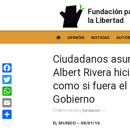
Skip
to
Fundación p
content
la Libertad
OPINIÓN
NOTICIAS
AUTOR
Ciudadanos asum
Albert Rivera hi
Facebook
como si fuera el
Twitter
Gobierno
WhatsApp
08/01/2016
by
fundacion
/
Email
EL MUNDO – 08/01/16
Compartir