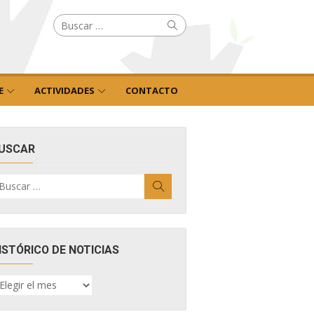
Buscar
Buscar
por:
E
ACTIVIDADES
CONTACTO
USCAR
uscar
Buscar
r:
ISTÓRICO DE NOTICIAS
ISTÓRICO
E
OTICIAS