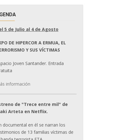
GENDA
el 5 de Julio al 4 de Agosto
XPO DE HIPERCOR A ERMUA, EL
ERRORISMO Y SUS VÍCTIMAS
spacio Joven Santander. Entrada
atuita
ás información
streno de "Trece entre mil" de
ñaki Arteta en Netflix.
n documental en él se narran los
estimonios de 13 familias víctimas de
 banda terrorista ETA.