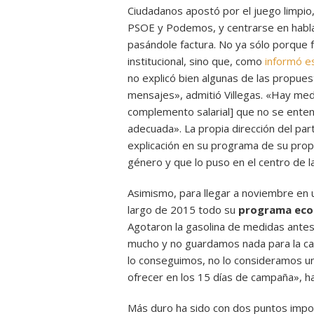
Ciudadanos apostó por el juego limpio,
PSOE y Podemos, y centrarse en habla
pasándole factura. No ya sólo porque
institucional, sino que, como
informó es
no explicó bien algunas de las propue
mensajes», admitió Villegas. «Hay medi
complemento salarial] que no se enten
adecuada». La propia dirección del par
explicación en su programa de su propu
género y que lo puso en el centro de l
Asimismo, para llegar a noviembre en 
largo de 2015 todo su
programa eco
Agotaron la gasolina de medidas ante
mucho y no guardamos nada para la ca
lo conseguimos, no lo consideramos u
ofrecer en los 15 días de campaña», ha
Más duro ha sido con dos puntos impor