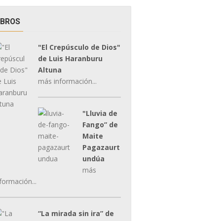
IBROS
"El Crepúsculo de Dios"
de Luis Haranburu
Altuna
más información...
"Lluvia de
Fango” de
Maite
Pagazaurt
undúa
más
formación...
“La mirada sin ira” de