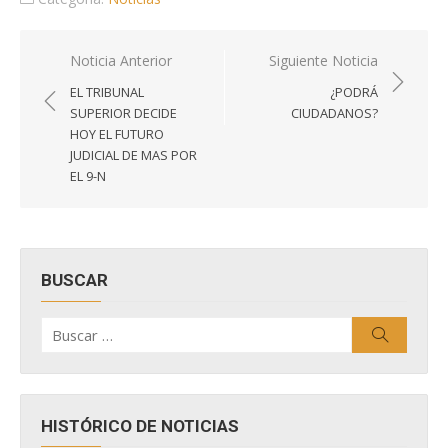
Navegación
Noticia Anterior
Siguiente Noticia
de
EL TRIBUNAL
¿PODRÁ
entradas
SUPERIOR DECIDE
CIUDADANOS?
HOY EL FUTURO
JUDICIAL DE MAS POR
EL 9-N
BUSCAR
Buscar
Buscar
por:
HISTÓRICO DE NOTICIAS