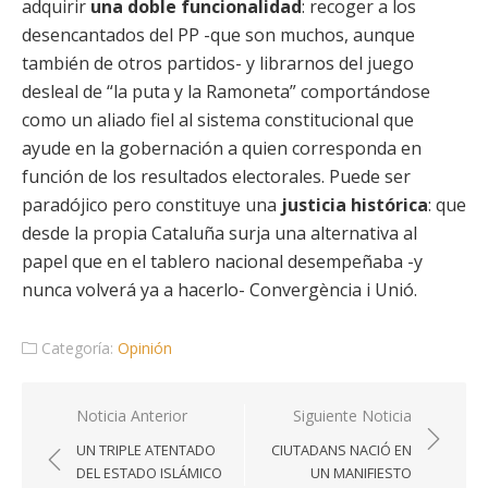
adquirir
una doble funcionalidad
: recoger a los
desencantados del PP -que son muchos, aunque
también de otros partidos- y librarnos del juego
desleal de “la puta y la Ramoneta” comportándose
como un aliado fiel al sistema constitucional que
ayude en la gobernación a quien corresponda en
función de los resultados electorales. Puede ser
paradójico pero constituye una
justicia histórica
: que
desde la propia Cataluña surja una alternativa al
papel que en el tablero nacional desempeñaba -y
nunca volverá ya a hacerlo- Convergència i Unió.
Categoría:
Opinión
Navegación
Noticia Anterior
Siguiente Noticia
de
UN TRIPLE ATENTADO
CIUTADANS NACIÓ EN
entradas
DEL ESTADO ISLÁMICO
UN MANIFIESTO