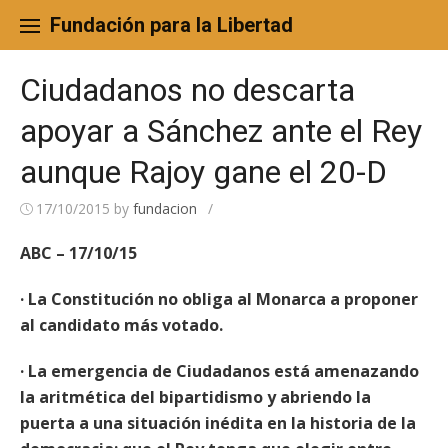
Skip
to
Fundación para la Libertad
content
Ciudadanos no descarta
apoyar a Sánchez ante el Rey
aunque Rajoy gane el 20-D
17/10/2015
by
fundacion
/
ABC – 17/10/15
· La Constitución no obliga al Monarca a proponer
al candidato más votado.
· La emergencia de Ciudadanos está amenazando
la aritmética del bipartidismo y abriendo la
puerta a una situación inédita en la historia de la