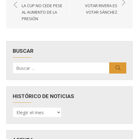
de
LA CUP NO CEDE PESE
VOTAR RIVERA ES
entradas
AL AUMENTO DE LA
VOTAR SÁNCHEZ
PRESIÓN
BUSCAR
Buscar
Buscar
por:
HISTÓRICO DE NOTICIAS
HISTÓRICO
DE
NOTICIAS